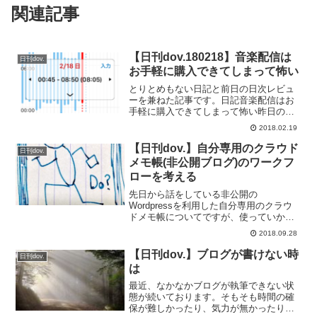
関連記事
【日刊dov.180218】音楽配信は
日刊dov.
お手軽に購入できてしまって怖い
とりとめもない日記と前日の日次レビュ
ーを兼ねた記事です。日記音楽配信はお
手軽に購入できてしまって怖い昨日の記
事で音楽配信で十分だと記事に書きまし
2018.02.19
たが、そのあと気づいたことがありま
す。それは、音楽配信はお手軽に音楽が
【日刊dov.】自分専用のクラウド
日刊dov.
買えてしまうと言うこと。タ...
メモ帳(非公開ブログ)のワークフ
ローを考える
先日から話をしている非公開の
Wordpressを利用した自分専用のクラウ
ドメモ帳についてですが、使っていかな
ければ問題点も見つけたせません。そこ
2018.09.28
でブログ作成フローの中での使用方法を
考えてみました。結論から言ってしまう
【日刊dov.】ブログが書けない時
日刊dov.
と「workflowyや...
は
最近、なかなかブログが執筆できない状
態が続いております。そもそも時間の確
保が難しかったり、気力が無かったり。