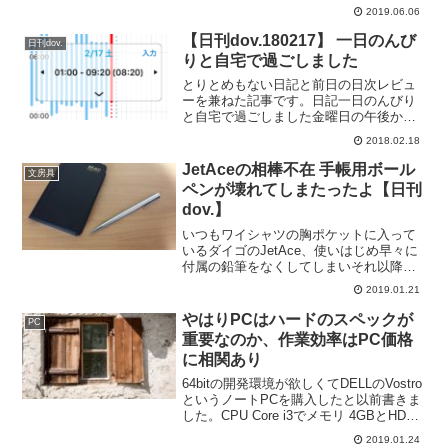
無理に書こうとしても文章がまとめられ
2019.06.06
ない。なんと書き始めても支離滅裂な文
章になっていたり、無理に書くことを諦
【日刊dov.180217】 一日のんび
日刊dov.
めました。ただ、何かブロ...
りと自宅で過ごしました
とりとめもない日記と前日の日次レビュ
ーを兼ねた記事です。日記一日のんびり
と自宅で過ごしました金曜日の午後から
子供の調子が悪く、土曜日も自宅でのん
2018.02.18
びり、わたしたちも一緒にのんびりして
おりました。一日中、自宅でのんびりで
JetAceの相棒不在 手帳用ボール
文房具
す。DVD見て、本を読ん...
ペンが壊れてしまたったよ【日刊
dov.】
いつもワイシャツの胸ポケットに入って
いるダイゴのJetAce、使いはじめ早々に
付属の鉛筆をなくしてしまいそれ以降手
帳用ボールペンで書いておりましたが、
2019.01.21
とうとうその手帳用ボールペンが壊れて
しまいました。ペン先を出したまま固定
やはりPCはハードのスペックが
PC
できなくなった手帳...
重要なのか、作業効率はPC価格
に相関あり
64bitの開発環境が欲しくてDELLのVostro
というノートPCを購入したと以前書きま
した。CPU Core i3でメモリ 4GBとHDD
1TBという構成でWindows10でいうとそ
2019.01.24
んなに贅沢な構成ではなく、でもデュア