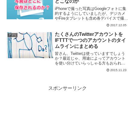
どこなのか
iPhoneで撮った写真はGoogleフォトに集
約するようにしていましたが、デジカメ
やFireタブレットも含め各デバイスで撮影
した写真の保管先をAmazonのプライムフ
2017.12.05
ォトに集約することにしました。でも、
少し使いにくいなぁと思うことがあり
たくさんのTwitterアカウントを
アプリ
ま...
IFTTTで一つのアカウントのタイ
ムラインにまとめる
皆さん、Twitterは使っていますでしょう
か？最近じゃ、用途によってアカウント
を使い分けていらっしゃる方もおられる
とか。実は、私も用途によってアカウン
2015.11.23
トを使い分けていて、写真ブログ用・こ
のブログ用・友人用・ライフログ用と4ア
カウントを使っ...
スポンサーリンク