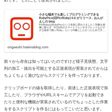
めです。”とのことで改名されました。
小さな端末でも楽しくプログラミングできる
RubyPico(旧PictRuby) 0.6 がリリース - おんが
えしの blog
PictRubyはRubyPicoという名前に変わりました！対象を画
像に限らず「PC以外のスマートフォンやタブレットなど小
さな端末で動くRuby」という印象にしたかったためです。
アンケートではSmartRubyが有力でしたがその後にいた
だ...
ongaeshi.hatenablog.com
前々から存在は知ってはいたのですけど様子見状態、文字
列の加工・抜出を可能とする正規表現が実装されてからは
ちょくちょく遊びながらスクリプトを作っております。
クリップボードの値を取得したり、前述した正規表現で加
工したり、ブラウザやURLスキームでアプリを起動でき
たりと便利な機能が実装されているのでちょっとした作業
をするスクリプトを作るにはもってこいだと思います。