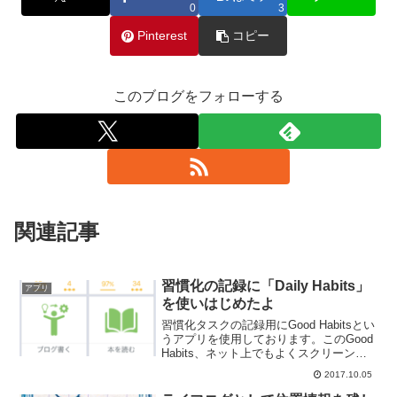
0
3
Pinterest
コピー
このブログをフォローする
関連記事
習慣化の記録に「Daily Habits」
アプリ
を使いはじめたよ
習慣化タスクの記録用にGood Habitsとい
うアプリを使用しております。このGood
Habits、ネット上でもよくスクリーンシ
ョットを見かけるぐらい多くの方が使用
2017.10.05
しているアプリでして習慣化を記録する
のには十分な機能なのですが、使用し