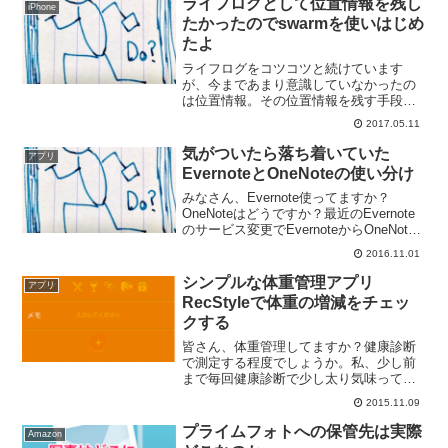
ライフログとして位置情報を残し
iPhone
て...
たかったのでswarmを使いはじめ
たよ
ライフログをコツコツと続けています
が、今まであまり意識していなかったの
は位置情報。その位置情報を残す手段と
してswarmを使い始めましたのでまとめ
2017.05.11
ておきます。たすくまの位置情報では満
足できなくなってきたたすくまで24時間
気がついたら落ち着いていた
アプリ
トラッキングをするよ...
EvernoteとOneNoteの使い分け
みなさん、Evernote使ってますか？
OneNoteはどうですか？最近のEvernote
のサービス変更でEvernoteからOneNote
へ乗り換えられた方も多いのではないで
2016.11.01
しょうか？わたし、EvernoteもOneNote
も使っており...
シンプルな体重管理アプリ
アプリ
RecStyleで体重の増減をチェッ
クする
皆さん、体重管理してますか？健康診断
で測定する程度でしょうか。私、少し前
まで毎回健康診断で少し太り気味ってあ
りがたい指摘をいただいていて。それが
2015.11.09
どうしたって感じだったんですけどやっ
ぱり気になってしまうわけで。いまでは
プライムフォトへの保管先は実際
Amazon
毎日体重計で体重を測って...