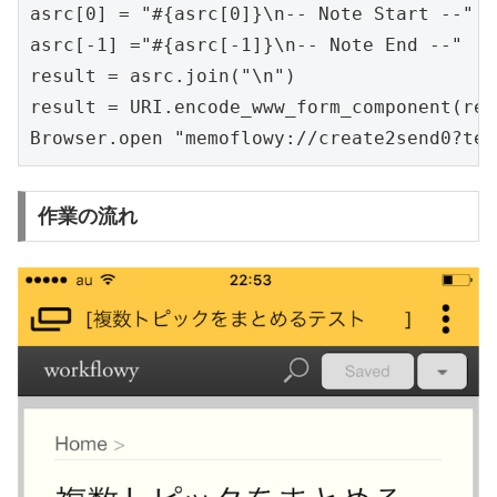
asrc[
0
] = 
"#{
asrc[
0
]
}\n
-- Note Start --
"
asrc[
-1
] =
"#{
asrc[
-1
]
}\n
-- Note End --
"
result = asrc.join(
"\n"
)

result = 
URI
Browser
.open 
"
memoflowy://create2send0?tex
作業の流れ