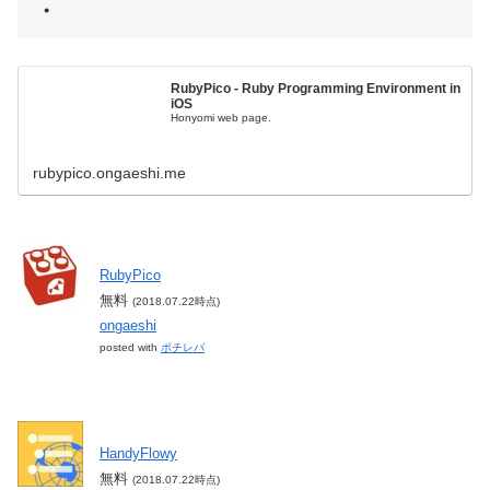
・
RubyPico - Ruby Programming Environment in
iOS
Honyomi web page.
rubypico.ongaeshi.me
RubyPico
無料
(2018.07.22時点)
ongaeshi
posted with
ポチレバ
HandyFlowy
無料
(2018.07.22時点)