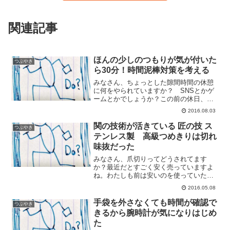
関連記事
ほんの少しのつもりが気が付いた
つぶやき
ら30分！時間泥棒対策を考える
みなさん、ちょっとした隙間時間の休憩
に何をやられていますか？ SNSとかゲ
ームとかでしょうか？この前の休日、ち
ょっとした休憩時間にYoutubeを見ていた
2016.08.03
のですけど気が付いたらすごく時間が立
っていて。びっくり！寝る前にちょっと
関の技術が活きている 匠の技 ス
つぶやき
だけのつもりが...
テンレス製 高級つめきりは切れ
味抜だった
みなさん、爪切りってどうされてます
か？最近だとすごく安く売っていますよ
ね。わたしも前は安いのを使っていたん
ですけど最近変えました。以前、高山に
2016.05.08
旅行に行った時に買った匠の技 ステンレ
ス製 高級つめきりが切れ味抜群で。力
手袋を外さなくても時間が確認で
つぶやき
を入れずに爪を切ることが...
きるから腕時計が気になりはじめ
た