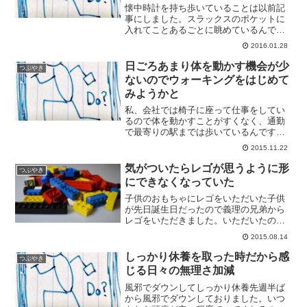
懐中時計を持ち歩いていることは以前記
事にしました。スラックスのポケットに
入れてことあるごとに眺めているんです
けど、これが使いにくくなってきまし
2016.01.28
た。寒い季節、手が寒いので手袋するじ
ゃないですか。手袋をしているとポケッ
日ごろあまり体を動かす機会が少
つぶやき
トに手が入れにくい。懐中時...
ないのでウォーキングをはじめて
みようかと
私、会社では椅子に座って仕事をしてい
るので体を動かすことがすくなく、通勤
で最寄りの駅までは歩いているんですけ
どそれでも足りないようで。どうも体力
2015.11.22
が落ちてきちゃった感じがしているんで
すよね。それなので、この週末からウォ
気がついたらレゴが思うように形
つぶやき
ーキングをはじめてました...
にできなくなっていた
子供のおもちゃにレゴをいただいた子供
が先日誕生日だったので義理の兄弟から
レゴをいただきました。いただいたのは
レゴのクラシック、何かの形に組み立て
2015.08.14
るためのパーツがあるのではなく、何で
もできるためにパーツが集められている
しっかり休養を取った時だから感
つぶやき
もの。子供はまだ小さいの...
じる日々の無理さ加減
風邪でダウンしてしっかり休養先週半ば
から風邪でダウンしておりました。いつ