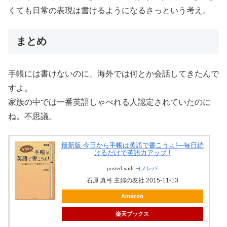
くても日常の表現は書けるようになるさっという考え。
まとめ
手帳には書けないのに、海外では何とか会話してきたんで
すよ。
家族の中では一番英語しゃべれる人認定されていたのに
ね。不思議。
最新版 今日から手帳は英語で書こうよ!―毎日続
けるだけで英語力アップ !
posted with
ヨメレバ
石原 真弓 主婦の友社 2015-11-13
Amazon
楽天ブックス