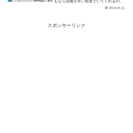
もなら頭痛が辛い程度でいてくれるので
仕事できちゃうんですけど今回はしっか
2016.04.11
り発熱。先月のドタバタの疲れがどっと
でちゃいましたかね。会社にも家族にも
休みをいただいて、1日中...
スポンサーリンク