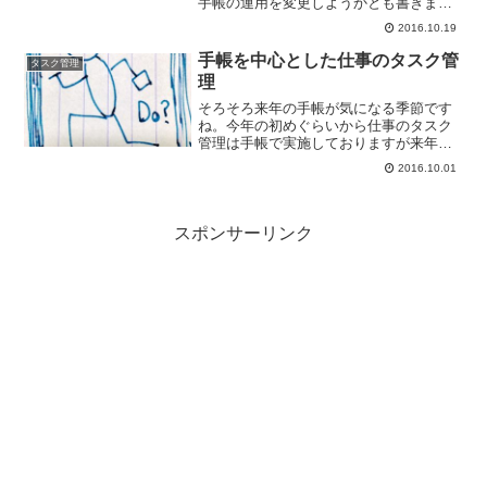
手帳の運用を変更しようかとも書きまし
た。実は最近TaskChuteとフランクリン
2016.10.19
プランナーの導入で能率手帳で実施して
きたタスク管理方法に変化が表れまし
手帳を中心とした仕事のタスク管
タスク管理
て。今回はこのあた...
理
そろそろ来年の手帳が気になる季節です
ね。今年の初めぐらいから仕事のタスク
管理は手帳で実施しておりますが来年は
仕事用手帳の運用を変更しようと考えて
2016.10.01
いまして。自分へのログとして今まで実
施してきたタスク管理についてまとめて
おきます。能率手帳でタス...
スポンサーリンク