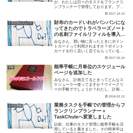
が、わたしは日々のタスクをフランクリ
ンプランナーで管理しております。プラ
イベートも会社も、全てのタスクをまと
2017.10.13
めて管理ですね。わたしが使っているフ
ランクリンプランナーは大きく重いので
財布のカードいれがパンパンにな
トラベラーズノート
なかなか持ち歩く気にもな...
ってきたのでトラベラーズノート
の名刺ファイルリフィルを導入し
ました
みなさん、買い物に言ったときにポイン
トカードって利用されますか？ポイント
カードを行く店いく店でもらっていると
すぐに財布がパンパンになるのでなるべ
2017.02.24
くもらわないようにしているんですけ
ど、それでも日に日に多くなってくる。
能率手帳に月単位のスケジュール
手帳
もう、財布に入れて持ち歩く...
ページを追加した
みなさん、計画立てるときってどんなス
ケジューラー使ってますか？ウイークリ
ーの手帳ででしょうか？わたし、計画を
立てるときには大きい単位のスケジュー
2016.02.12
ラーが欲しいと思っていて。能率手帳ゴ
ールドを使っているんですけど、どうし
業務タスクを手帳での管理からフ
タスク管理
ても1日単位のスケジュー...
ランクリンプランナー＋
TaskChuteへ変更しました
以前、仕事のタスク管理に能率手帳を活
用していると書きました。その時来年は