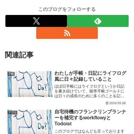
このブログをフォローする
関連記事
わたしが手帳・日記にライフログ
手帳
風に日々記録していること
ほぼ日手帳にはライフログというか日記
を書き続けていて、能率手帳ゴールドに
は日々の成長のために多くのことを記録
しております。あれもこれも振り返りの
2016.05.28
ためなんですけど、今回はわたしが何を
記録しているかをまとめてみます。体調
自宅待機のフランクリンプランナ
アプリ
管理のため起床時間とベッ...
ーを補完するworkflowyと
Todoist
このブログではなんども言っております