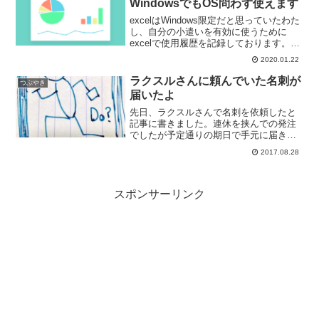
WindowsでもOS問わず使えます
excelはWindows限定だと思っていたわた
し、自分の小遣いを有効に使うために
excelで使用履歴を記録しております。
Windows7のPCではプリインストールの
2020.01.22
officeがあったのでローカル上にあるファ
イルを編集しておりましたが、W...
ラクスルさんに頼んでいた名刺が
つぶやき
届いたよ
先日、ラクスルさんで名刺を依頼したと
記事に書きました。連休を挟んでの発注
でしたが予定通りの期日で手元に届きま
したので簡単に共有します。小さな段ボ
2017.08.28
ール箱を佐川急便さんが届けてくれまし
た。100枚程度なのでメール便など簡易な
もので届くと勝手に予...
スポンサーリンク