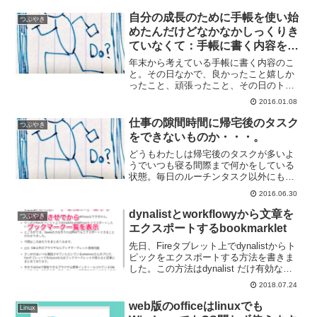
に、Amazonさん攻めますよね。昨日早速
試してみたので感想をまとめておきま
自分の成長のために手帳を使い始
つぶやき
す。定額なのでか...
めたんだけどなかなかしっくりき
ていなくて：手帳に書く内容を悩
む
年末から考えている手帳に書く内容のこ
と。その日なかで、良かったこと嬉しか
ったこと、頑張ったこと、その日のトピ
ックスを簡単に書き始めたんですけどな
2016.01.08
んだか足りない感じなんですよね。今書
いていること良かったこと・嬉しかった
仕事の隙間時間に帰宅後のタスク
つぶやき
ことを書く頑張ったことを...
をできないものか・・・。
どうもわたしは帰宅後のタスクが多いよ
うでいつも寝る間際まで何かをしている
状態。毎日のルーチンタスク以外にも何
かしたいのですけど余裕もなくて。この
2016.06.30
状態を何とかしたい！今のルーチンタス
クについて、自宅で帰宅後に実施する必
dynalistとworkflowyから文章を
つぶやき
要があるのかどうかを見極...
エクスポートするbookmarklet
先日、Fireタブレット上でdynalistからト
ピックをエクスポートする方法を書きま
した。この方法はdynalist だけ有効な方
法で、workflowyはできません。やっぱり
2018.07.24
Fireタブレット上でdynalistもworkflowyも
エ...
web版のofficeはlinuxでも
Linux