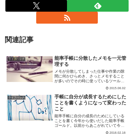
関連記事
能率手帳に分散したメモを一元管
ライフハック
理する
メモが分散してしまった仕事や作業の隙
間に何かひらめき、さっとメモすること
が多いのでその時に使っているツールや
手を伸ばしやすいツールにメモをしてい
2015.06.02
ます。出勤時や外出時は測量野帳、PC作
業中はデスクトップのテキストファイル
手帳に自分が成長するためにした
ライフハック
や机の上のメモ用紙、i...
ことを書くようになって変わった
こと
能率手帳に自分の成長のためにしている
ことを書く今年から使いだした能率手帳
ゴールド。以前からあこがれていて今年
やっと使いだした能率手帳ゴールド。せ
2016.02.16