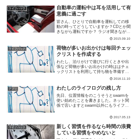
っかく憧れの存在をつかうのだから、今
年は新しい試みをしています。それは、
自動車の運転中は耳を活用して有
ライフハック
自分の成長のために手帳を...
意義に過ごす
皆さん、ひとりで自動車を運転しての移
動の時ってどうしていますか？CDとか聞
きながら運転ですか？ ラジオ聞きながら
ですか？私は1時間ぐらいの移動をする事
2015.09.10
が多くてその時はFMラジオを聞きながら
運転していることが多いのですが、せっ
荷物が多いお出かけは毎回チェッ
ライフハック
かくまとまった時...
クリストを作成する
わたし、泊りがけで遊びに行くときや出
張など荷物が多いお出かけの時ははチェ
ックリストを利用して持ち物を準備する
ようにしております。チェックリストを
2016.11.10
作って確認していかないと忘れちゃうん
ですよね。今回はこのあたりをまとめて
わたしのライフログの残し方
アプリ
みます。財布を忘れたため...
先日、位置情報をのこうそうとswarmを
使い始めたことを書きました。ネット関
係で言いますとswarm以外にもライフロ
グとして集めている情報がありますし、
たすくまで24時間トラッキングもしてお
2017.05.13
ります。アナログでいいますとほぼ日で
日記券ライフロ...
新しく習慣を作るなら時間の浪費
ライフハック
している習慣をやめないと