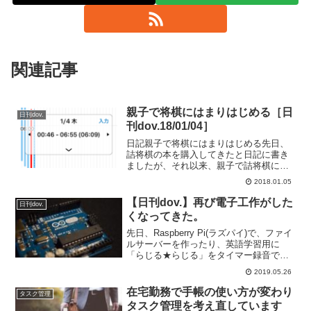
関連記事
親子で将棋にはまりはじめる［日
日刊dov.
刊dov.18/01/04］
日記親子で将棋にはまりはじめる先日、
詰将棋の本を購入してきたと日記に書き
ましたが、それ以来、親子で詰将棋には
まってしまいまして。はまりすぎて、こ
2018.01.05
の記事を書いている目の前で妻が詰将棋
をひたすらやっている感じで、昼は子供
【日刊dov.】再び電子工作がした
日刊dov.
も一緒に考えている感じ。...
くなってきた。
先日、Raspberry Pi(ラズパイ)で、ファイ
ルサーバーを作ったり、英語学習用に
「らじる★らじる」をタイマー録音でき
るようにして、ラズパイを触れる機会が
2019.05.26
多くなってきて、もっといろいろと使っ
てみたいと思うようになってきて。例え
在宅勤務で手帳の使い方が変わり
タスク管理
ば、ラズパ...
タスク管理を考え直しています