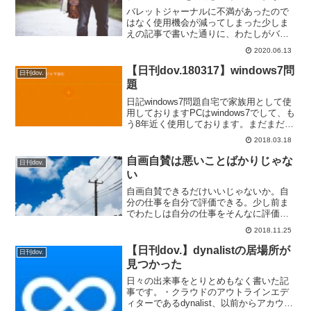
バレットジャーナルに不満があったので
はなく使用機会が減ってしまった少しま
えの記事で書いた通りに、わたしがバレ
ットジャーナルを使う用途はメインのタ
2020.06.13
スク・スケジュール管理ではなくて、移
動中にさくっと確認するために使用する
【日刊dov.180317】windows7問
日刊dov.
ということ。そのためにメ...
題
日記windows7問題自宅で家族用として使
用しておりますPCはwindows7でして、も
う8年近く使用しております。まだまだハ
ード的には全然サクサク使えるのでこの
2018.03.18
まま使いつ付けたいのですけど、
windows7のサポート期限が2020年まで...
自画自賛は悪いことばかりじゃな
日刊dov.
い
自画自賛できるだけいいじゃないか。自
分の仕事を自分で評価できる。少し前ま
でわたしは自分の仕事をそんなに評価で
きませんでした。それよりは全然まし、
2018.11.25
自己肯定感が高くていい。自画自賛、こ
の言葉からそんなことを考えました。
【日刊dov.】dynalistの居場所が
日刊dov.
見つかった
日々の出来事をとりとめもなく書いた記
事です。・クラウドのアウトラインエデ
ィターであるdynalist、以前からアカウン