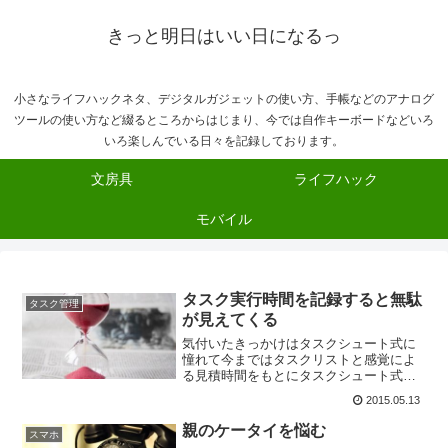
きっと明日はいい日になるっ
小さなライフハックネタ、デジタルガジェットの使い方、手帳などのアナログ
ツールの使い方など綴るところからはじまり、今では自作キーボードなどいろ
いろ楽しんでいる日々を記録しております。
文房具
ライフハック
モバイル
タスク実行時間を記録すると無駄
タスク管理
が見えてくる
気付いたきっかけはタスクシュート式に
憧れて今まではタスクリストと感覚によ
る見積時間をもとにタスクシュート式ラ
イクに日々の作業計画を立てていたので
2015.05.13
すが、もっと正確にタスク完了に必要な
時間が知りたくなって4月半ばぐらいから
親のケータイを悩む
スマホ
実際に作業した時間の記...