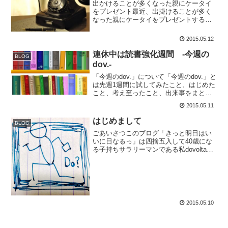
出かけることが多くなった親にケータイ
をプレゼント最近、出掛けることが多く
なった親にケータイをプレゼントするこ
とを考えています。まぁ、常に繋がれる
状態にいて欲しいとの子供のエゴかもし
2015.05.12
れませんけどね。本体を私が購入して、
維持費は親に負担してもら...
連休中は読書強化週間 -今週の
BLOG
dov.-
「今週のdov.」について「今週のdov.」と
は先週1週間に試してみたこと、はじめた
こと、考え至ったこと、出来事をまとめ
た記事です。連休は普段よりも時間が作
2015.05.11
りやすい連休中は、子供を寝かしつけて
からが夫婦の自由時間になるので普段よ
はじめまして
BLOG
りも読書に充...
ごあいさつこのブログ「きっと明日はい
いに日なるっ」は四捨五入して40歳にな
る子持ちサラリーマンである私dovoltaga
が自身の成長のため日々試行錯誤して得
られる知識を共有したいと思い立ち上げ
ました。日々、ワクワクすることを求め
てスマホ・i...
2015.05.10