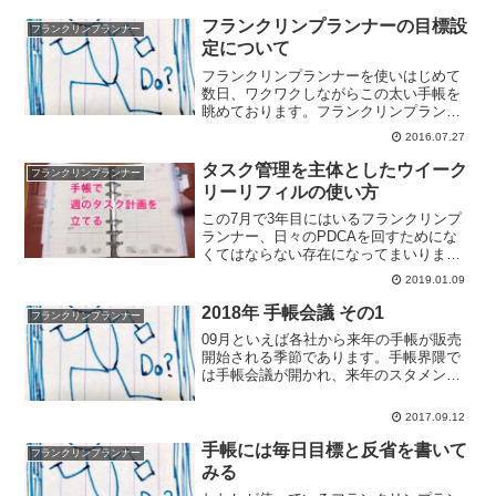
らとか趣味嗜好の話ではなくて効率の上
で。今回はこのあたりをまとめてみま
フランクリンプランナーの目標設
フランクリンプランナー
す。その場で書いて、さらに...
定について
フランクリンプランナーを使いはじめて
数日、ワクワクしながらこの太い手帳を
眺めております。フランクリンプランナ
ーを使いはじめまして、まず驚くのは書
2016.07.27
くことが多いということ。自分の価値
観、役割、目標、ミッションステートメ
タスク管理を主体としたウイーク
フランクリンプランナー
ントなど他の手帳にはでてこ...
リーリフィルの使い方
この7月で3年目にはいるフランクリンプ
ランナー、日々のPDCAを回すためにな
くてはならない存在になってまいりまし
た。そのフランクリンプランナーに先日
2019.01.09
から使いはじめましたウイークリーリフ
ィルについて。自分へのログを兼ねて使
2018年 手帳会議 その1
フランクリンプランナー
い方をまとめておこう...
09月といえば各社から来年の手帳が販売
開始される季節であります。手帳界隈で
は手帳会議が開かれ、来年のスタメンと
なる手帳を決定しているわけで。わたし
も来年のスタメン手帳を考えてみようか
2017.09.12
と。まずは今の手帳について考えてみま
す。17年の手帳を振り...
手帳には毎日目標と反省を書いて
フランクリンプランナー
みる