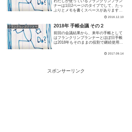
わたしが使っているフランクリンプラン
ナーは1日2ページのタイプでして、たっ
ぷりとメモを書くスペースがあります。
使いはじめはそのスペースを何を書いて
2016.12.10
うめていこうかと悩んでいましたが、使
っていくうちにその日の目標と反省を書
2018年 手帳会議 その２
フランクリンプランナー
くようになりました。1...
前回の会議結果から、来年の手帳として
はフランクリンプランナーとほぼ日手帳
は2018年もそのままの役割で継続使用し
ていくことになりました。能率手帳ゴー
ルドと超整理手帳をどうしたものか。こ
2017.09.14
の2冊をどうするかをふまえ、来年の運用
案を考えてみようか...
スポンサーリンク