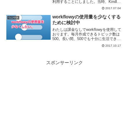
利用することにしました。当時、Kindle
Unlimitedは結局のところあまり活かしき
2017.07.04
れなかった。しかし、再びこのKindle
Unlimitedが気...
workflowyの使用量を少なくする
つぶやき
ために検討中
わたしは課金なしでworkflowyを使用して
おります。毎月作成できるトピック数は
500。長い間、500でも十分に生活できて
いたのですけど、最近は月末付近になる
2017.10.17
とギリギリで、500以内に収めるために整
理が必要になっております。課金して制
限を...
スポンサーリンク