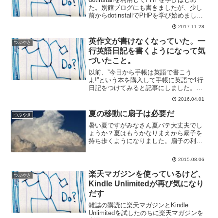
た。別館ブログにも書きましたが、少し
前からdotinstallでPHPを学び始めまし
た。Webアプリ作成を視野にいれ、仕事
2017.11.28
にも趣味にも使えそうであるので、スキ
ルアップをしていこうかと。doti...
英作文が書けなくなっていた。一
つぶやき
行英語日記を書くようになって気
づいたこと。
以前、”今日から手帳は英語で書こう
よ!”という本を購入して手帳に英語で1行
日記をつけてみると記事にしました。そ
れから1行日記を書いてはいるんですけ
2016.04.01
ど、なかなか思い通りに書けない！学生
の頃はそれなりにできたのにみなさん、
夏の移動に扇子は必要だ
つぶやき
高校の時、大学受験対策...
暑い夏ですがみなさん夏バテ大丈夫でし
ょうか？夏はもうかなりまえから扇子を
持ち歩くようになりました。扇子の利点
などをまとめてみます。緩いクーラーで
も扇子でより涼しく以前は店舗とか列車
2015.08.06
とかクーラーがこれでもか！ってぐらい
きいていて寒いぐらいでし...
楽天マガジンを使っているけど、
つぶやき
Kindle Unlimitedが再び気になり
だす
雑誌の購読に楽天マガジンとKindle
Unlimitedを試したのちに楽天マガジンを