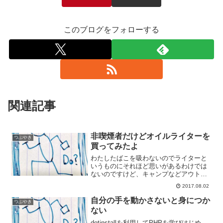
このブログをフォローする
関連記事
非喫煙者だけどオイルライターを
つぶやき
買ってみたよ
わたしたばこを吸わないのでライターと
いうものにそれほど思いがあるわけでは
ないのですけど、キャンプなどアウトド
アでライターを使う機会がありまして、
2017.08.02
今回オイルライターを購入してみまし
た。購入動機なんとなく使い捨てよりは
自分の手を動かさないと身につか
つぶやき
メンテナンスすれば使い続け...
ない
dotinstallを利用してPHPを学びはじめ