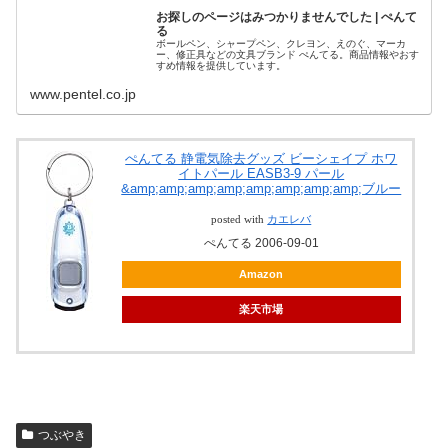
お探しのページはみつかりませんでした | ぺんて
る
ボールペン、シャープペン、クレヨン、えのぐ、マーカ
ー、修正具などの文具ブランド ぺんてる。商品情報やおす
すめ情報を提供しています。
www.pentel.co.jp
ぺんてる 静電気除去グッズ ビーシェイプ ホワ
イトパール EASB3-9 パール
&amp;amp;amp;amp;amp;amp;amp;amp;ブルー
posted with
カエレバ
ぺんてる 2006-09-01
Amazon
楽天市場
つぶやき