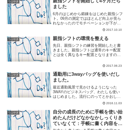
親指シフトを開始して4ヶ月たち
つぶやき
ました
6月のはじめから鍛錬をはじめた親指シフ
ト。09月の測定ではほとんど向上が見ら
れなかったのでモチベーションが下がっ
てしまいましたがなんとか持ち直しまし
2017.10.10
て。それまでの方針を改めてメールや資
料等の短い文章だけでなく長文でも我慢
親指シフトの環境を整える
つぶやき
して親指シフトで入力...
先日、親指シフトの練習を開始したと書
きました。親指シフトは通常のキー配置
とは全く異なるキー配置となりますので
とにかく練習して体で覚えていくしかあ
りません。わたしの生活でキーボードを
2017.06.23
触るのは以下の3か所、この3か所で隙間
時間に練習できるように...
通勤用に3wayバッグを使いだし
つぶやき
ました。
最近通勤風景で見かけるようになった
3WAYのビジネスバッグ、わたしも使い
はじめました。流行にのってとかおしゃ
れのためとかそんなんじゃなくて肩こり
2016.11.03
低減のためなんですけどね。今回はこの
あたりをまとめてみます。手提げは肩こ
自分の成長のために手帳を使い始
つぶやき
りにつらいいままでの通勤...
めたんだけどなかなかしっくりき
ていなくて：手帳に書く内容を悩
む