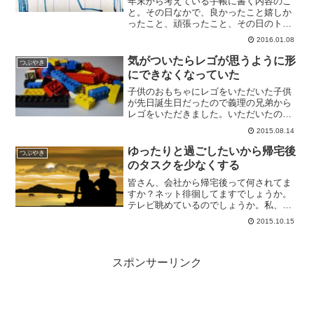
年末から考えている手帳に書く内容のこ
と。その日なかで、良かったこと嬉しか
ったこと、頑張ったこと、その日のトピ
ックスを簡単に書き始めたんですけどな
2016.01.08
んだか足りない感じなんですよね。今書
いていること良かったこと・嬉しかった
気がついたらレゴが思うように形
つぶやき
ことを書く頑張ったことを...
にできなくなっていた
子供のおもちゃにレゴをいただいた子供
が先日誕生日だったので義理の兄弟から
レゴをいただきました。いただいたのは
レゴのクラシック、何かの形に組み立て
2015.08.14
るためのパーツがあるのではなく、何で
もできるためにパーツが集められている
ゆったりと過ごしたいから帰宅後
つぶやき
もの。子供はまだ小さいの...
のタスクを少なくする
皆さん、会社から帰宅後って何されてま
すか？ネット徘徊してますでしょうか。
テレビ眺めているのでしょうか。私、帰
宅後はイソイソと沢山のタスクをこなす
2015.10.15
事ばかり考えていたのですが、それをや
めようかなと思っていて。今回はその辺
りをまとめてみます。帰宅...
スポンサーリンク