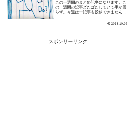
この一週間のまとめ記事になります。こ
の一週間の記事どたばたしていて手が回
らず。今週は一記事も投稿できませんで
した。今週読んだ本"【自炊】のすす
め"最近、蔵書が増えてきたので整理を考
2018.10.07
えておりまして、学習のために図書館で
借りてきました。書籍の自...
スポンサーリンク