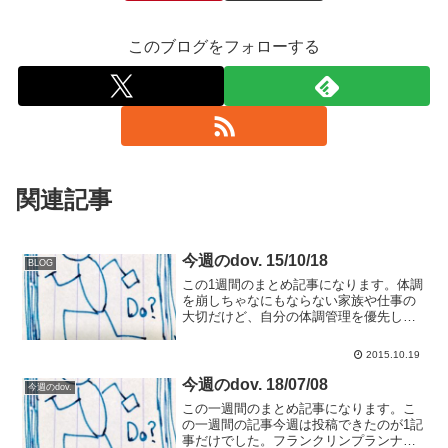
このブログをフォローする
関連記事
今週のdov. 15/10/18
BLOG
この1週間のまとめ記事になります。体調
を崩しちゃなにもならない家族や仕事の
大切だけど、自分の体調管理を優先して
みる。自分の体調がぼろぼろじゃ結局家
族や仕事に迷惑をかけることになります
2015.10.19
からね。写真の勉強をしはじめました最
近のマンネリ写真をどう...
今週のdov. 18/07/08
今週のdov.
この一週間のまとめ記事になります。こ
の一週間の記事今週は投稿できたのが1記
事だけでした。フランクリンプランナー