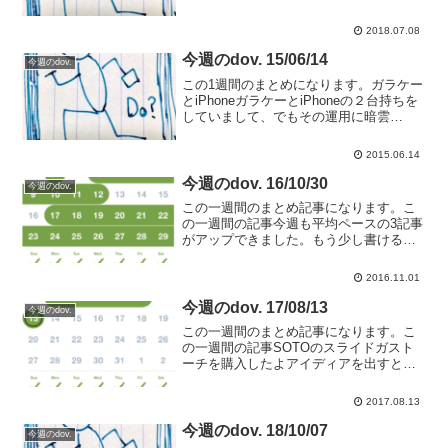
の紙質が少し変更、万年筆ユーザーは注
意を今週読んだ本"読書は「アウトプッ
2018.07.08
ト」か99％"本棚を眺めていたら、ふと目
に入りまして。読書...
今週のdov. 15/06/14
今週のdov.
この1週間のまとめになります。ガラケー
とiPhoneガラケーとiPhoneの２台持ちを
していまして、でもその運用に暗雲
が・・・。iPhoneだけでも運用できる感
じがしてきたので一本化してもいいので
2015.06.14
すが、まだなんとなく勢いが足りない感
じ。もう...
今週のdov. 16/10/30
今週のdov.
この一週間のまとめ記事になります。こ
の一週間の記事今週も平均ペースの3記事
がアップできました。もう少し書けるか
と思っていたんですけどだめでしたね。
余裕が少なくて、なかなか気持ちがつい
2016.11.01
て行かない感じ。来週はもう少し余裕が
もてるようなスケジュー...
今週のdov. 17/08/13
今週のdov.
この一週間のまとめ記事になります。こ
の一週間の記事SOTOのスライドガスト
ーチを購入したよアイディアを出すとき
はお気に入りの文具を使用する とにか
く書いてみよう親指シフトをはじめて二
2017.08.13
ヶ月経ちました今週読んだ本“おもしろ
「なわばり」行動学”な...
今週のdov. 18/10/07
今週のdov.