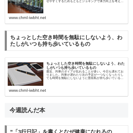
せやすくするためもともとジョギングで体力向上を考えて
いたわけですが、毎日は時間が確保できなくてどんどん走
らなくなってしまいました。ジョギ...
www.chml-iwbht.net
ちょっとした空き時間を無駄にしないよう、わ
たしがいつも持ち歩いているもの
ちょっとした空き時間を無駄にしないよう、わた
しがいつも持ち歩いているもの
最近、列車のダイアが乱れることが多い。今日も遅れてお
りました。列車が遅れたり次の予定が一つなくなったりし
ても時間を無駄にしないように普段私が持ち歩いているも
のをまとめておきます。手帳能率手帳は会社に行くときだ
け、能率手帳ゴールドはプライベー...
www.chml-iwbht.net
今週読んだ本
”「3行日記」を書くとなぜ健康になれるの