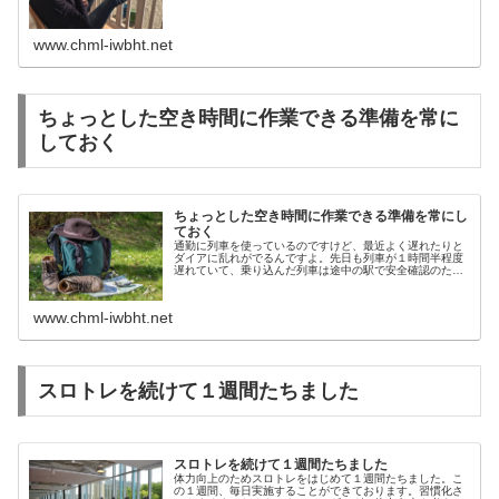
担が大きい近くのものをずっと見...
www.chml-iwbht.net
ちょっとした空き時間に作業できる準備を常に
しておく
ちょっとした空き時間に作業できる準備を常にし
ておく
通勤に列車を使っているのですけど、最近よく遅れたりと
ダイアに乱れがでるんですよ。先日も列車が１時間半程度
遅れていて、乗り込んだ列車は途中の駅で安全確認のため
に停車して30分、これは困りました。突然列車が止まって
何をしますか？通常停車する駅だ...
www.chml-iwbht.net
スロトレを続けて１週間たちました
スロトレを続けて１週間たちました
体力向上のためスロトレをはじめて１週間たちました。こ
の１週間、毎日実施することができております。習慣化さ