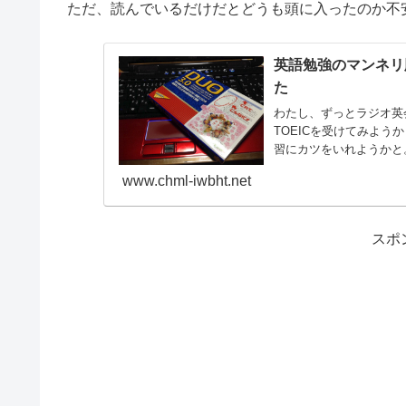
ただ、読んでいるだけだとどうも頭に入ったのか不
英語勉強のマンネリ
た
わたし、ずっとラジオ英
TOEICを受けてみよう
習にカツをいれようかと。
www.chml-iwbht.net
スポ