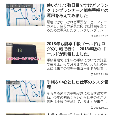
使いだして数日目ですけどフラン
フランクリンプランナー
クリンプランナーと能率手帳との
運用を考えてみました
緊急ではないけれど重要なことにフォー
カスし、自分の成長に向けた計画を立て
るために導入したフランクリンプランナ
ー。荷物をこれ以上多くしないため基本
2016.07.27
的にはフランクリンプランナーは自宅で
司令官として待機していただき2冊の能率
2018年も能率手帳ゴールドはロ
手帳
手帳を持ち運ぶ予定。ま...
グの手帳で行く 2018年版のゴ
ールドが到着しました。
手帳界隈では来年の手帳についての話題
で盛り上がっておりますが、わたしの手
元には来年の能率手帳ゴールドが到着し
ました。2018年もゴールドで行きます
2017.11.18
よ。3年目のゴールド到着2016年から普及
版の能率手帳からゴールドへステップア
手帳を中心とした仕事のタスク管
タスク管理
ップして、これで...
理
そろそろ来年の手帳が気になる季節です
ね。今年の初めぐらいから仕事のタスク
管理は手帳で実施しておりますが来年は
仕事用手帳の運用を変更しようと考えて
2016.10.01
いまして。自分へのログとして今まで実
施してきたタスク管理についてまとめて