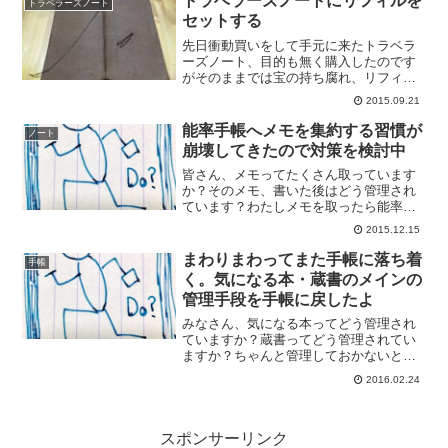
トラベラーズノートにリフィルを
トラベラーズノート
おきます。能率手帳でタス...
セットする
先日衝動買いをして手元に来たトラベラ
ーズノート、目的も無く購入したのです
がそのままでは宝の持ち腐れ、リフィル
をセットしていつでも使えるようにして
2015.09.21
おこうと思います。まずははじめについ
ていた無罫リフィルを取り外して、表紙
能率手帳へメモを集約する習慣が
ノート
だけにします。表紙の裏面...
崩壊してきたので対策を検討中
皆さん、メモってたくさん取っています
か？そのメモ、書いた後はどう管理され
ています？わたしメモを取ったら能率手
帳へ転記して管理すると以前記事にした
2015.12.15
んですけど、最近この習慣が崩壊してし
まいました。どうしたものか。転記でき
まわりまわってまた手帳に落ち着
手帳
ずにメモだけがたまってし...
く。気になる本・蔵書のメインの
管理手段を手帳に戻したよ
みなさん、気になる本ってどう管理され
ていますか？蔵書ってどう管理されてい
ますか？ちゃんと管理しておかないと、
気が付いたら同じ本を2冊買っていたって
2016.02.24
こともあったりね。ここ最近はAmazonの
欲しいものリストとMediaMarkerで気に
なる本...
スポンサーリンク