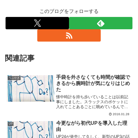
このブログをフォローする
関連記事
手袋を外さなくても時間が確認で
つぶやき
きるから腕時計が気になりはじめ
た
懐中時計を持ち歩いていることは以前記
事にしました。スラックスのポケットに
入れてことあるごとに眺めているんです
けど、これが使いにくくなってきまし
2016.01.28
た。寒い季節、手が寒いので手袋するじ
ゃないですか。手袋をしているとポケッ
今更ながら初代UPを導入した理
UP
トに手が入れにくい。懐中時...
由
UP24が発売して久しく、新型のUP3の話