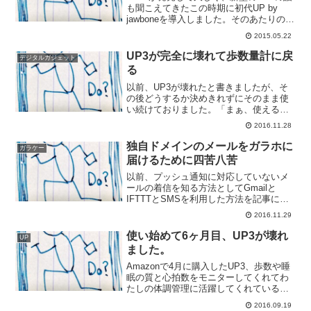
も聞こえてきたこの時期に初代UP by
jawboneを導入しました。そのあたりの理
由をまとめておきたいと思います。質の
2015.05.22
良い眠りが欲しかったから仕事で忙し
く、朝起きたら疲れている状態が続いて
UP3が完全に壊れて歩数量計に戻
デジタルガジェット
いました...
る
以前、UP3が壊れたと書きましたが、そ
の後どうするか決めきれずにそのまま使
い続けておりました。「まぁ、使えるか
らいいか」って感じに問題を先送りして
2016.11.28
いたら、とうとうUP3のバンドがが切断
してしまいました。想像できる結末です
独自ドメインのメールをガラホに
ガラケー
ね。バンドが切れても...
届けるために四苦八苦
以前、プッシュ通知に対応していないメ
ールの着信を知る方法としてGmailと
IFTTTとSMSを利用した方法を記事にし
ました。独自ドメインのメールアドレス
2016.11.29
への着信をその方法でガラホへ通知して
いたのですけど、どうも通知してくれな
使い始めて6ヶ月目、UP3が壊れ
UP
いことがある。し...
ました。
Amazonで4月に購入したUP3、歩数や睡
眠の質と心拍数をモニターしてくれてわ
たしの体調管理に活躍してくれているん
ですが、早くもこわれてしまいました。
2016.09.19
バンドが切れるバンドの留め具の付け根