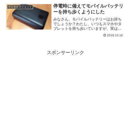
からばっさり切れてしまいました。この
停電時に備えてモバイルバッテリ
デジタルガジェット
留め具がなくても...
ーを持ち歩くようにした
みなさん、モバイルバッテリーはお持ち
でしょうか？わたし、いつもスマホやタ
ブレットを持ち歩いていますが、実は今
までモバイルバッテリーは持っておりま
2018.10.16
せんでした。用途別に複数台のモバイル
機器を持っているのでどれかがバッテリ
ー切れになっても別のを使...
スポンサーリンク