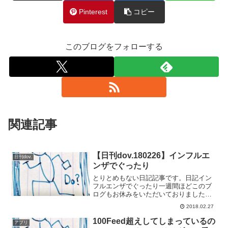
Pinterest
コピー
このブログをフォローする
関連記事
【日刊dov.180226】インフルエ
日刊dov.
ンザでぐったり
とりとめもない日記記事です。日記イン
フルエンザでぐったり一週間ほどこのブ
ログもお休みをいただいておりました
が、その間にインフルエンザを患ってお
2018.02.27
りました。わたしが患ったのはB型、恐ろ
しく酷い頭痛と40度近い熱で何もでき
100Feed超えしてしまっているの
アプリ
ず、寝て過ごしておいまし...