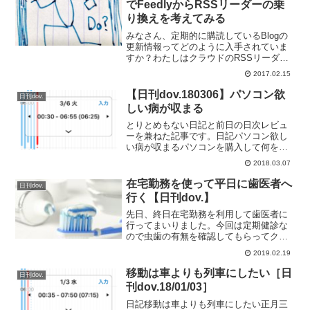
でFeedlyからRSSリーダーの乗
り換えを考えてみる
みなさん、定期的に購読しているBlogの
更新情報ってどのように入手されていま
すか？わたしはクラウドのRSSリーダー
であるFeedlyを使用してチェックしてお
2017.02.15
ります。今回はこのあたりをまとめてみ
ます。FeedlyのFREEアカウントは
【日刊dov.180306】パソコン欲
日刊dov.
100F...
しい病が収まる
とりとめもない日記と前日の日次レビュ
ーを兼ねた記事です。日記パソコン欲し
い病が収まるパソコンを購入して何をす
るかというとプログラムの開発をしてい
2018.03.07
きたいと。OSはいろいろと無茶がきく
Linuxがいいと考えております。以前に購
在宅勤務を使って平日に歯医者へ
日刊dov.
入したLinuxの...
行く【日刊dov.】
先日、終日在宅勤務を利用して歯医者に
行ってまいりました。今回は定期健診な
ので虫歯の有無を確認してもらってクリ
ーニングして終了でしたが、予約から実
2019.02.19
施まで一週間という短期間で完了するこ
とが出来ましました。というのも、わた
移動は車よりも列車にしたい［日
日刊dov.
しが通っている近所の歯科...
刊dov.18/01/03］
日記移動は車よりも列車にしたい正月三