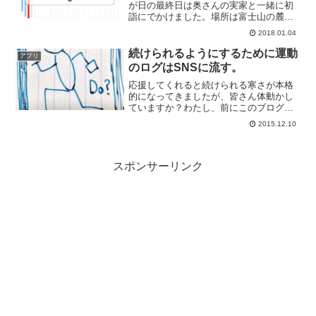
が日の最終日は奥さんの実家と一緒に初
詣にでかけました。場所は富士山の麓、
浅間大社さんです。わたしが住む愛知か
2018.01.04
らは休憩も含めて4時間ぐらいの旅になり
ます。車での移動でわたしは助手席に座
続けられるようにするために運動
アプリ
って奥さんが運転、のん...
のログはSNSに流す。
応援してくれると続けられる寒さが本格
的になってきましたが、皆さん体動かし
ていますか？わたし、前にこのブログで
宣言しましたけどウォーキングを続けて
2015.12.10
います。はじめてからこの週末でちょう
ど3週間たつぐらい。アプリでウォーキン
グのログを残すウォーキ...
スポンサーリンク