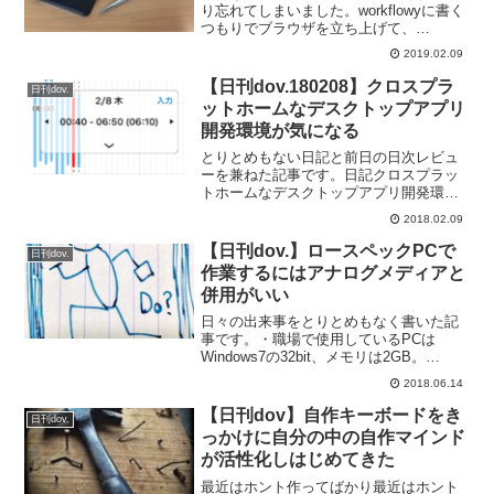
り忘れてしまいました。workflowyに書く
つもりでブラウザを立ち上げて、
workflowyが開く間に気になったことがあ
2019.02.09
って、それを調べはじめちゃったらしっ
かり書くつもりでいたことを忘れてしま
【日刊dov.180208】クロスプラ
日刊dov.
って。こん...
ットホームなデスクトップアプリ
開発環境が気になる
とりとめもない日記と前日の日次レビュ
ーを兼ねた記事です。日記クロスプラッ
トホームなデスクトップアプリ開発環境
が気になるjavaFxの勉強もかねてデスク
2018.02.09
トップアプリを作成しております。デス
クトップアプリの開発にはjavaFx以外に
【日刊dov.】ロースペックPCで
日刊dov.
もいろいろと...
作業するにはアナログメディアと
併用がいい
日々の出来事をとりとめもなく書いた記
事です。・職場で使用しているPCは
Windows7の32bit、メモリは2GB。
Chromeで調べものして、TaskChute用に
2018.06.14
Excel使用して、PowerPointで資料作成し
て、PDFのマニュアル...
【日刊dov】自作キーボードをき
日刊dov.
っかけに自分の中の自作マインド
が活性化しはじめてきた
最近はホント作ってばかり最近はホント