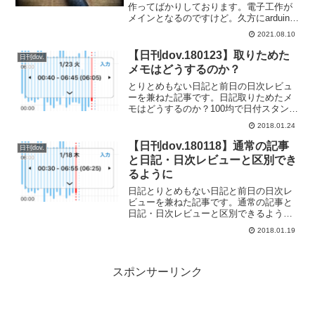
作ってばかりしております。電子工作が
メインとなるのですけど。久方にarduino
unoを引っ張り出してきて感を取り戻そう
2021.08.10
とLEDをチカチカさせて遊んでみたり。
arduino互換機を購入してきていろいろ
【日刊dov.180123】取りためた
日刊dov.
と...
メモはどうするのか？
とりとめもない日記と前日の日次レビュ
ーを兼ねた記事です。日記取りためたメ
モはどうするのか？100均で日付スタンプ
を購入してきて以来、メモを取るのが楽
2018.01.24
しくなってまいりました。毎日1ページは
メモを取っていて。毎日メモを取り続け
【日刊dov.180118】通常の記事
日刊dov.
たら使用済みのメモ...
と日記・日次レビューと区別でき
るように
日記とりとめもない日記と前日の日次レ
ビューを兼ねた記事です。通常の記事と
日記・日次レビューと区別できるように1
月から別館で書いていた日記をこちらの
2018.01.19
本館に持ってきて、同時に日次レビュー
も合わせて記事として書いております
が、一覧表示したときに日...
スポンサーリンク