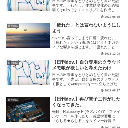
日々の出来事をとりとめもなく書いた記
事です。・わたし、作業効率化のため職
場てはrubyでよくスクリプトを作成して
おります。自分でもさっと作ってさっと
2018.06.30
使うならばコマンドラインで動作すれば
問題ないのですけど、職場のメンバーに
「疲れた」とは言わないようにし
日刊dov.
と使ってもらおうとす...
よう
ついつい言ってしまう口癖「疲れた」。
「疲れた」という表現にはどうもネガテ
ィブな響きを感じます。「疲れた」とい
う言葉を発することで、はじめは言葉だ
2018.12.08
けだったのが、次第に感情にも影響し
て、気持ちもぐったりしてきてしまう。
【日刊dov.】自分専用のクラウド
日刊dov.
「疲れた」と言う代わりに「...
メモ帳が欲しいと考えたわけ
日々の出来事をとりとめもなく書いた記
事です。・先日、自分専用のクラウドメ
モ帳としてwordpressを一つ立ち上げたと
書きました。この自分専用のクラウドメ
2018.09.27
モ帳が欲しいと考えるようになったわけ
ですが、Evernoteとかクラウドのメモ帳
【日刊dov.】再び電子工作がした
日刊dov.
がどう...
くなってきた。
先日、Raspberry Pi(ラズパイ)で、ファイ
ルサーバーを作ったり、英語学習用に
「らじる★らじる」をタイマー録音でき
るようにして、ラズパイを触れる機会が
2019.05.26