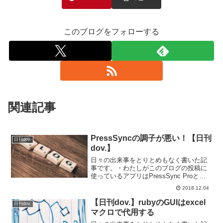
このブログをフォローする
関連記事
PressSyncの調子が悪い！【日刊
日刊dov.
dov.】
日々の出来事をとりとめもなく書いた記
事です。・わたしがこのブログの投稿に
使っているアプリはPressSync Proとい
うiPhoneアプリなのですが、最近調子が
2018.12.04
良くありません。記事お書き終えて投稿
するとなかなかアップロードが終わらず
【日刊dov.】rubyのGUIはexcel
日刊dov.
タイム...
マクロで代用する