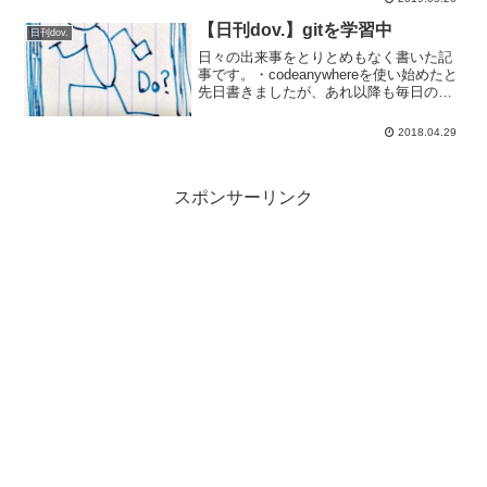
多くなってきて、もっといろいろと使っ
てみたいと思うようになってきて。例え
【日刊dov.】gitを学習中
日刊dov.
ば、ラズパ...
日々の出来事をとりとめもなく書いた記
事です。・codeanywhereを使い始めたと
先日書きましたが、あれ以降も毎日のよ
うに使用しております。codeanywhereは
無料アカウントでも、インスタンスが
2018.04.29
Turn offしたとしてもデータは保...
スポンサーリンク