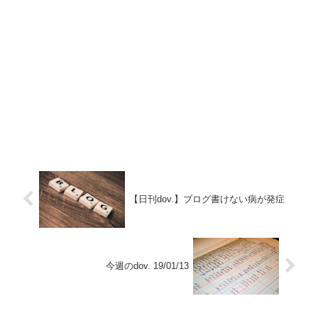
【日刊dov.】ブログ書けない病が発症
今週のdov. 19/01/13