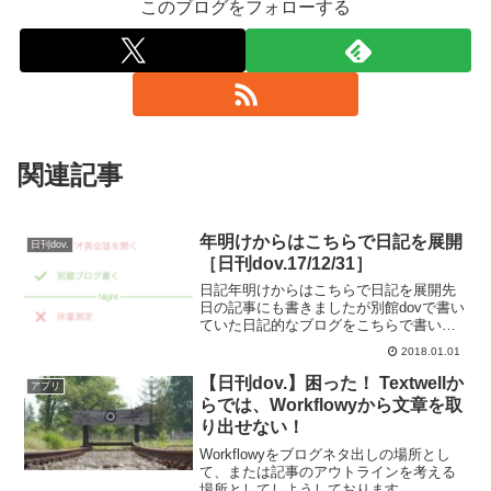
このブログをフォローする
関連記事
年明けからはこちらで日記を展開
日刊dov.
［日刊dov.17/12/31］
日記年明けからはこちらで日記を展開先
日の記事にも書きましたが別館dovで書い
ていた日記的なブログをこちらで書いて
いこうかと思います。おつきあいお願い
2018.01.01
します。さて、移動後の一発目ですね。
この大晦日と正月はわたしの実家にとま
【日刊dov.】困った！ Textwellか
アプリ
り、元旦には奥さんの...
らでは、Workflowyから文章を取
り出せない！
Workflowyをブログネタ出しの場所とし
て、または記事のアウトラインを考える
場所としてしようしております。