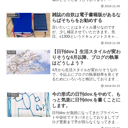
Workflowyで書いたデータはiPhoneですと
2018.12.26
TextwellのActionで取り出しておりました
が、先日のiPhone版の...
雑誌の自炊は電子書籍版があるな
日刊dov.
らばそちらをお勧めする
言いたいことはタイトル通りなのです
が、少し補足させていただきます。先
日、s1300iというドキュメントスキャナ
を購入したと書きましたが、その後20冊
2018.11.28
程度自炊しました。自炊していて、ビジ
ネス書等は文字ばかりなので白と黒のコ
【日刊dov.】生活スタイルが変わ
BLOG
ントラストがはっきり...
りそうな4月以降、ブログの執筆
はどうしよう？
4月から生活スタイルが変わりそうなの
で、今以上にブログの執筆効率を良くす
るためにいろいろと検討しております。
執筆効率を良くするアイテムの1つに上が
2019.03.15
ったのが最近流行っている音声入力、今
までも何度か使っていたのですがこれを
今の形式の日刊dov.をやめて、も
日刊dov.
本格的に使用するにはど...
っと気楽に日刊dov.を書くことに
します。
日刊dov.が負担になってきたプライベー
トや会社でドタバタとしておりましてブ
ログ更新まで手が回らなくなってきまし
た。日刊dov.の作成に追われる日々。今