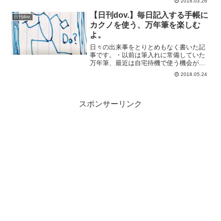
2018.03.26
の形式での日刊dov.を毎日更新すること
が少し負荷に感じるようになってきまし
【日刊dov.】毎日記入する手帳に
日刊dov.
たのでこの形...
カクノを使う、万年筆を楽しむ
よ。
日々の出来事をとりとめもなく書いた記
事です。・以前は筆入れに常備していた
万年筆、最近は自宅待機で使う機会がど
っと減ってしまいしまた。万年筆の書き
2018.05.24
心地が好きで、主にトラベラーズノート
にあてもなく考えをまとめるために書い
ておりました。最近ではト...
スポンサーリンク