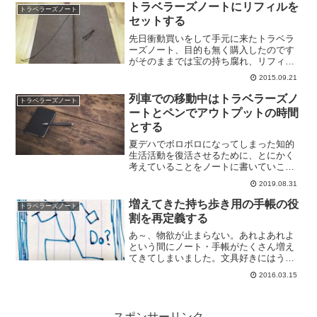
そのままアイディアを使わせていただい
トラベラーズノートにリフィルを
トラベラーズノート
ております。最近の...
セットする
先日衝動買いをして手元に来たトラベラ
ーズノート、目的も無く購入したのです
がそのままでは宝の持ち腐れ、リフィル
をセットしていつでも使えるようにして
2015.09.21
おこうと思います。まずははじめについ
ていた無罫リフィルを取り外して、表紙
列車での移動中はトラベラーズノ
トラベラーズノート
だけにします。表紙の裏面...
ートとペンでアウトプットの時間
とする
夏デハでボロボロになってしまった知的
生活活動を復活させるために、とにかく
考えていることをノートに書いていこう
とかきました。残暑の疲労感に任せてい
2019.08.31
てはノートに書く作業せずにダラダラと
してしまいますので、会社への往復の時
増えてきた持ち歩き用の手帳の役
トラベラーズノート
間をノートへ書く時間とす...
割を再定義する
あ～、物欲が止まらない。あれよあれよ
という間にノート・手帳がたくさん増え
てきてしまいました。文具好きにはうれ
しい状況なんですけど、その分荷物は重
2016.03.15
くなりました。主に自分に向けてですけ
ど、使い分けなどを再定義しておこうと
思います。能率手帳ゴール...
スポンサーリンク