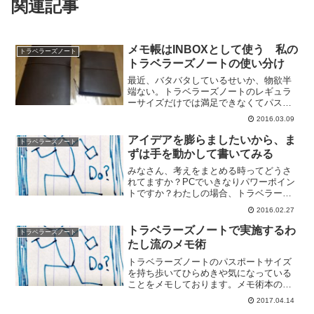
関連記事
メモ帳はINBOXとして使う 私の
トラベラーズノート
トラベラーズノートの使い分け
最近、バタバタしているせいか、物欲半
端ない。トラベラーズノートのレギュラ
ーサイズだけでは満足できなくてパスポ
ートサイズまで手をだしてしまったと先
2016.03.09
日の記事で書きました。勢い余っての衝
動買いだったので利用方法を考えておか
アイデアを膨らましたいから、ま
トラベラーズノート
ないとコレクションで終わ...
ずは手を動かして書いてみる
みなさん、考えをまとめる時ってどうさ
れてますか？PCでいきなりパワーポイン
トですか？わたしの場合、トラベラーズ
ノートに書くことから始めています。と
2016.02.27
にかく手を動かして書いてみる。今回は
この辺りをまとめてみます。書くことで
トラベラーズノートで実施するわ
トラベラーズノート
明瞭になるなんでもいい...
たし流のメモ術
トラベラーズノートのパスポートサイズ
を持ち歩いてひらめきや気になっている
ことをメモしております。メモ術本の中
では有名な本、"100円ノート「超」メモ
2017.04.14
術"を読んでしっかり影響を受けまして、