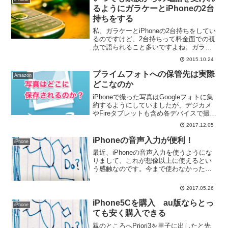
るようにガラケーとiPhoneの2台
持ちをする
私、ガラケーとiPhoneの2台持ちをしてい
るのですけど、2台持ちって料金面での視
点で語られること多いですよね。ガラケ
ーは通話専用で、iPhoneはデータ通信専
2015.10.24
用で。より安くするためにはデータ通信
専用のiPhoneをMVNOで運用する。す
プライムフォトへの保管先は実際
Amazon
べ...
どこなのか
iPhoneで撮った写真はGoogleフォトに集
約するようにしていましたが、デジカメ
やFireタブレットも含め各デバイスで撮影
した写真の保管先をAmazonのプライムフ
2017.12.05
ォトに集約することにしました。でも、
少し使いにくいなぁと思うことがあり
iPhoneの音声入力が便利！
iPhone
ま...
最近、iPhoneの音声入力を使うようにな
りまして、これが想像以上に使えるとい
う感触なのです。今まで使わなかったの
がもったいなかった。今回はこのあたり
をまとめてみます。iPhoneの音声入力が
2017.05.26
実用レベルiPhoneの音声入力ってSiriが
使...
iPhone5Cを購入 au版ならとっ
iPhone
ても安く購入できる
親のところへPriori3を里子に出したと先