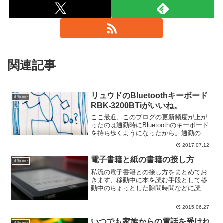
関連記事
リュウドのBluetoothキーボード
iPhone
RBK-3200BTiがいいね。
ここ最近、このブログの更新頻度が上が
ったのは通勤時にBluetoothのキーボード
を持ち歩くようになったから。通勤の列
車の中で、まだ脳疲労がそれほどでもな
2017.07.12
い思考力の中、ブログの下書きを書くよ
うになりまして、サクサクと記事が書け
電子書籍と紙の書籍の接し方
iPhone
るようになって...
私流の電子書籍との接し方をまとめてお
きます。移動中に本を読む手段として移
動中のちょっとした隙間時間などに読め
るように本を持ち歩いていたのですがビ
ジネス本となると厚い重い。7つの習慣と
2015.06.27
かのサイズになると筋トレレベルですよ
ね。重さやサイズを意識...
いつでも家族からの電話を受けれ
iPhone