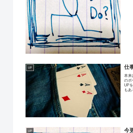
仕
UP
本来
のポ
UP
もあ
今
UP