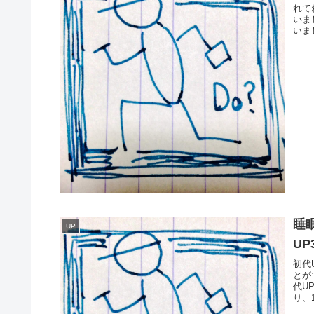
れて
いま
いま
睡
UP
U
初代
とが
代U
り、