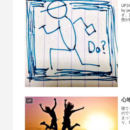
UP
by
す。
態が
心
UP
寝て
ので
まっ
り、