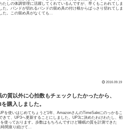
わたしの体調管理に活躍してくれているんですが、早くもこわれてしま
した。バンドが切れるバンドの留め具の付け根からばっさり切れてしま
した。この留め具がなくても...
2016.09.19
眠の質以外に心拍数もチェックしたかったから、
P3を購入しました。
UPを使いはじめてちょうど1年、AmazonさんのTimeSaleにのっかるこ
できて、UP3へ更新することにしました。UP3に決めたわけわたし、初
Pを使っております。歩数はもちろんですけど睡眠の質を計測できた
1時間座り続けて...