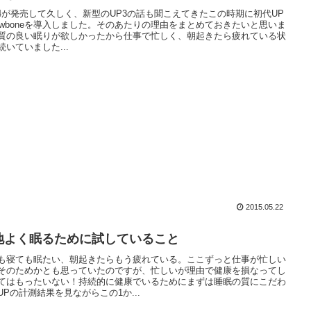
24が発売して久しく、新型のUP3の話も聞こえてきたこの時期に初代UP
 jawboneを導入しました。そのあたりの理由をまとめておきたいと思いま
質の良い眠りが欲しかったから仕事で忙しく、朝起きたら疲れている状
続いていました...
2015.05.22
地よく眠るために試していること
も寝ても眠たい、朝起きたらもう疲れている。ここずっと仕事が忙しい
そのためかとも思っていたのですが、忙しいが理由で健康を損なってし
てはもったいない！持続的に健康でいるためにまずは睡眠の質にこだわ
UPの計測結果を見ながらこの1か...