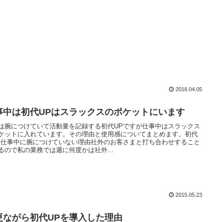
2016.04.05
事中は初代UPはスラックスのポケットにいます
は腕につけていて活動量を記録する初代UPですが仕事中はスラックス
ケットに入れています。その理由と使用感についてまとめます。初代
を仕事中に腕につけていない理由社外のお客さまと打ち合わせすること
るので私の業務では週に何度かは社外...
2015.05.23
更ながら初代UPを導入した理由