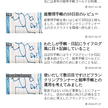
元には来年の能率手帳ゴールドが到着し
ました。2018年もゴールドで行きます
2017.11.18
よ。3年目のゴールド到着2016年から普及
版の能率手帳からゴールドへステップア
超整理手帳の10日目のレビュー
手帳
ップして、これで...
超整理手帳を使いはじめて10日ほど経ち
ました。自宅のフランクリンプランナー
上のタスクリストを職場へ持ち歩くのが
主な用途で使用しておりますが、10日使
い続けてみて気づいたことをまとめてみ
2017.02.27
たいと思います。8週間を一度に見渡せる
超整理手帳はA4サ...
わたしが手帳・日記にライフログ
手帳
風に日々記録していること
ほぼ日手帳にはライフログというか日記
を書き続けていて、能率手帳ゴールドに
は日々の成長のために多くのことを記録
しております。あれもこれも振り返りの
2016.05.28
ためなんですけど、今回はわたしが何を
記録しているかをまとめてみます。体調
使いだして数日目ですけどフラン
フランクリンプランナー
管理のため起床時間とベッ...
クリンプランナーと能率手帳との
運用を考えてみました
緊急ではないけれど重要なことにフォー
カスし、自分の成長に向けた計画を立て
るために導入したフランクリンプランナ
ー。荷物をこれ以上多くしないため基本
2016.07.27
的にはフランクリンプランナーは自宅で