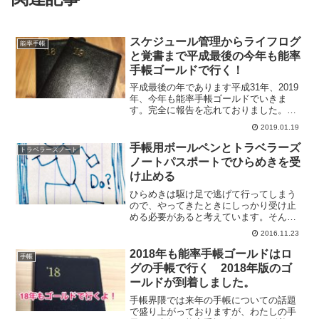
スケジュール管理からライフログ
能率手帳
と覚書まで平成最後の今年も能率
手帳ゴールドで行く！
平成最後の年であります平成31年、2019
年、今年も能率手帳ゴールドでいきま
す。完全に報告を忘れておりました。も
う一月も半ばを過ぎてしまいましたね。
2019.01.19
わたしにとってはフランクリンプランナ
ーが日々のPDCAを回すための手帳であ
手帳用ボールペンとトラベラーズ
トラベラーズノート
り、能率手帳ゴール...
ノートパスポートでひらめきを受
け止める
ひらめきは駆け足で逃げて行ってしまう
ので、やってきたときにしっかり受け止
める必要があると考えています。そんな
ひらめいたことをさっとメモするために
2016.11.23
いつもトラベラーズノートのパスポート
サイズを持ち歩いております。手帳用ボ
2018年も能率手帳ゴールドはロ
手帳
ールペンとトラベラーズノ...
グの手帳で行く 2018年版のゴ
ールドが到着しました。
手帳界隈では来年の手帳についての話題
で盛り上がっておりますが、わたしの手