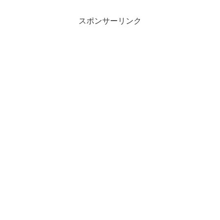
司令官として待機していただき2冊の能率
手帳を持ち運ぶ予定。ま...
スポンサーリンク