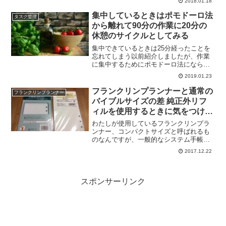
2018.01.18
して、気になっております。毎日更新す
るタスクリストには上げているのです
集中しているときはポモドーロ法
タスク管理
ど、実施することができない...
から離れて90分の作業に20分の
休憩のサイクルとしてみる
集中できているときは25分経ったことを
忘れてしまう以前紹介しましたが、作業
に集中するためにポモドーロ法にならっ
て25分の作業に5分の休憩を入れるように
2019.01.23
しております。ただ、以前からわたし自
身の課題としてあるのが、集中しすぎて
フランクリンプランナーと通常の
フランクリンプランナー
いるとこの25分を...
バイブルサイズの差 純正外リフ
ィルを使用するときに気をつける
こと
わたしが使用しているフランクリンプラ
ンナー、コンパクトサイズと呼ばれるも
のなんですが、一般的なシステム手帳の
バイブルサイズより少し大きいです。6つ
2017.12.22
の穴はバイブルサイズと互換があり、リ
フィルの縦サイズも同じなんですが、横
サイズがバイブルサイズ...
スポンサーリンク