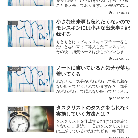
を持ち歩いてひらめきや気になっている
ことをメモしております。メモ術本の中
では有名な本、"100円ノート「超」メモ
2017.04.14
術"を読んでしっかり影響を受けまして、
そのままアイディアを使わせていただい
小さな出来事も忘れたくないので
ノート
ております。最近の...
モレスキンには小さな出来事も記
録する
もともとはユビキタスキャプチャーをし
たいと思い立って導入したモレスキン。
その後、消費ペースは少しダウンしまし
たが何かを書くということが続いており
2017.07.20
ます。以前にも書きましたが今のメイン
の使い方はモーニングページのような使
ノートに書いていると気分が落ち
つぶやき
い方ですが、ちょっとモー...
着いてくる
みなさん、気分がざわざわして落ち着か
ない時ってどうされていますか？ 気分
がざわざわして眠れない時ってどうされ
ていますか？わたし、ノートに丁寧にい
2016.07.05
ろんなことを書くことにしております。
気分がざわついて眠れないときにノート
タスクリストのタスクをもれなく
タスク管理
に気持ちをつづる少し前の...
実施していく方法とは？
タスクリストを作成するだけでは実施で
きないここ最近、一日のタスクリストに
は上がっているのだけれども、毎日実施
することができていないタスクがありま