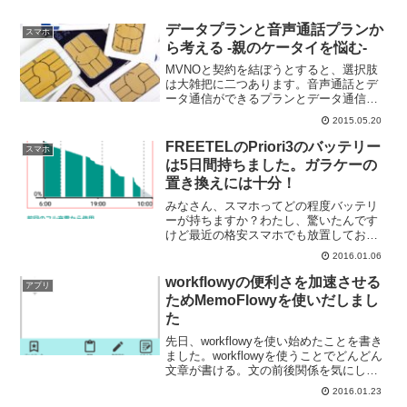
データプランと音声通話プランか
スマホ
ら考える -親のケータイを悩む-
MVNOと契約を結ぼうとすると、選択肢
は大雑把に二つあります。音声通話とデ
ータ通信ができるプランとデータ通信し
かできないプランと。ちょっと考えてみ
2015.05.20
ます。わたしの親の場合、ケータイ自体
が初心者なのでデータ通信はそんなにし
FREETELのPriori3のバッテリー
スマホ
ないし、通話も待ち受け...
は5日間持ちました。ガラケーの
置き換えには十分！
みなさん、スマホってどの程度バッテリ
ーが持ちますか？わたし、驚いたんです
けど最近の格安スマホでも放置しておけ
ばとってもバッテリーが持つんですね。
2016.01.06
技術の進歩とはすごい！！今回はこのあ
たりをまとめてみます。Priori3は放置な
workflowyの便利さを加速させる
アプリ
ら6日は持つこれ...
ためMemoFlowyを使いだしまし
た
先日、workflowyを使い始めたことを書き
ました。workflowyを使うことでどんどん
文章が書ける。文の前後関係を気にしな
いでとにかく書いて後から調整するか
2016.01.23
ら。そうなんですけどiPhone版の