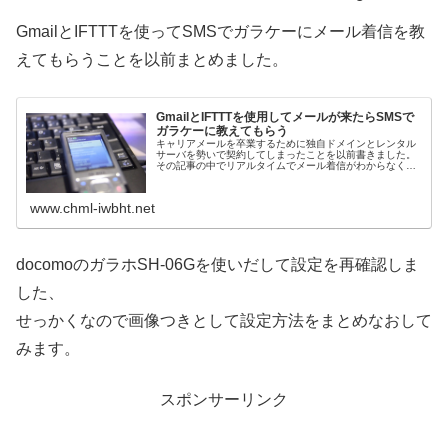
GmailとIFTTTを使ってSMSでガラケーにメール着信を教
えてもらうことを以前まとめました。
GmailとIFTTTを使用してメールが来たらSMSで
ガラケーに教えてもらう
キャリアメールを卒業するために独自ドメインとレンタル
サーバを勢いで契約してしまったことを以前書きました。
その記事の中でリアルタイムでメール着信がわからなくて
も問題ないだろうと書きましたが、まぁ、緊急性が必要な
案件なら電話で直接かけてもらえる...
www.chml-iwbht.net
docomoのガラホSH-06Gを使いだして設定を再確認しま
した、
せっかくなので画像つきとして設定方法をまとめなおして
みます。
スポンサーリンク