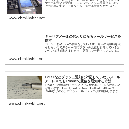
サーバを勢いで契約してしまったことを以前書きました。
その記事の中でリアルタイムでメール着信がわからなくて
も問題ないだろうと書きましたが、まぁ、緊急性が必要な
案件なら電話で直接かけてもらえる...
www.chml-iwbht.net
キャリアメールの代わりになるメールサービスを
探す
ガラケーとiPhoneの併用をしています。月々の使用料を減
らしたいのでガラケー側のプランの見直しを考えていると
いうのは以前書きましたが、見直しで一番ネックになるの
がメールアドレスだと思います。プラン見直しでMVNOに
移行しようと考えたときに...
www.chml-iwbht.net
Gmailなどプッシュ通知に対応していないメール
アドレスでもiPhoneで受信を通知する方法
iPhoneでは標準のメールアプリを使われている方が多いと
は思います。Gmail、Yahoo Mail、Outlook、iCloudや
IMAPなど対応しているメールアドレスは沢山ありますが、
Gmailやプロバイダのメールアドレス、レンタルサ...
www.chml-iwbht.net