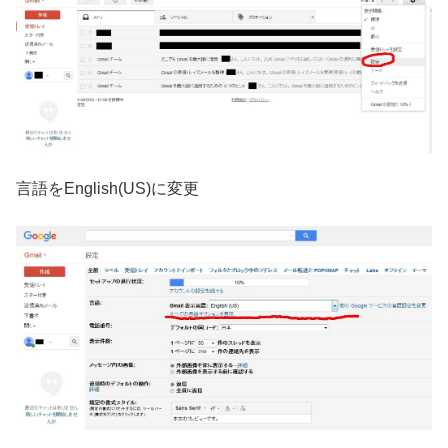
言語をEnglish(US)に変更