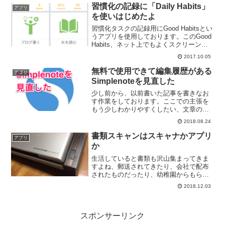
WorkFlowyはどうも使いにくいんです...
習慣化の記録に「Daily Habits」
アプリ
を使いはじめたよ
習慣化タスクの記録用にGood Habitsとい
うアプリを使用しております。このGood
Habits、ネット上でもよくスクリーンシ
ョットを見かけるぐらい多くの方が使用
2017.10.05
しているアプリでして習慣化を記録する
のには十分な機能なのですが、使用し
無料で使用できて編集履歴がある
アプリ
て...
Simplenoteを見直した
少し前から、以前書いた記事を書きなお
す作業をしております。ここでの主張を
もう少しわかりやすくしたい、文章の構
成を見直したい、など。変更部分か多い
2018.08.24
ので過去記事をEvernoteにコピーして修
正しているのですが、不手際で修正した
書類スキャンはスキャナかアプリ
アプリ
内容を紛失してし...
か
生活していると書類も沢山集まってきま
すよね、郵送されてきたり、会社で配布
されたものだったり、幼稚園からもらっ
てきたものだったりと。それら書類をス
2018.12.03
キャンしてEvernoteに保存しておくと
iPhoneがあればどこでも内容を確認する
ことができて...
スポンサーリンク