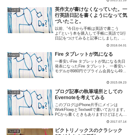
2015.11.16
ときにいつでも購入できると勝手に思っ
ていたのですけど、そうではないことを
英作文が書けなくなっていた。一
つぶやき
最近気づきまして。最近出...
行英語日記を書くようになって気
づいたこと。
以前、”今日から手帳は英語で書こう
よ!”という本を購入して手帳に英語で1行
日記をつけてみると記事にしました。そ
れから1行日記を書いてはいるんですけ
2016.04.01
ど、なかなか思い通りに書けない！学生
の頃はそれなりにできたのにみなさん、
Fire タブレットが気になる
Amazon
高校の時、大学受験対策...
一番安いFire タブレットが気になる先日
発表になったFire タブレット、一番安い
モデルが8980円でプライム会員なら4980
円で購入可能、とっても気になっている
んですよね。一番安いモデルだけあって
2015.09.23
画面は1024x600の解像度とかCPU...
ブログ記事の執筆場所としての
つぶやき
Evernoteを考えてみる
このブログはiPhone片手にメインは
WorkFlowyとTextwellで書いております。
PCから書くときもありますけどほとんど
はiPhoneから。ポメラで書きますがポメ
2017.07.14
ラの文章をiPhoneにコピーしてネットに
持っていく。下書きをMem...
ビクトリノックスのクラシック
つぶやき