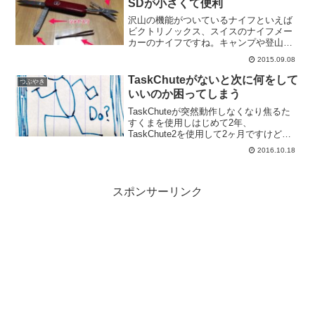
SDが小さくて便利
沢山の機能がついているナイフといえば
ビクトリノックス、スイスのナイフメー
カーのナイフですね。キャンプや登山な
どアウトドアで荷物を減らす為に持ち歩
2015.09.08
くイメージですね。実際、私も学生のこ
ろはもっと廉価なナイフでしたがキャン
TaskChuteがないと次に何をして
つぶやき
プ用品として持ち歩いてい...
いいのか困ってしまう
TaskChuteが突然動作しなくなり焦るた
すくまを使用しはじめて2年、
TaskChute2を使用して2ヶ月ですけど、
しっかりわたしの行動にタスクシュート
2016.10.18
式のタスク管理が馴染んできておりまし
て、これなくしては困るようになってき
ました。先日、...
スポンサーリンク