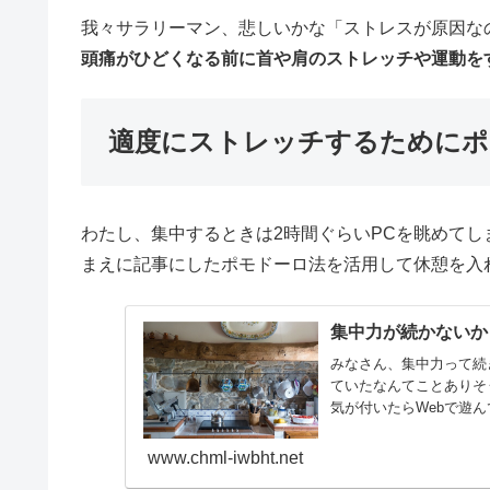
我々サラリーマン、悲しいかな「ストレスが原因な
頭痛がひどくなる前に首や肩のストレッチや運動を
適度にストレッチするためにポ
わたし、集中するときは2時間ぐらいPCを眺めてしま
まえに記事にしたポモドーロ法を活用して休憩を入
集中力が続かないか
みなさん、集中力って続
ていたなんてことありそ
気が付いたらWebで遊
る...
www.chml-iwbht.net