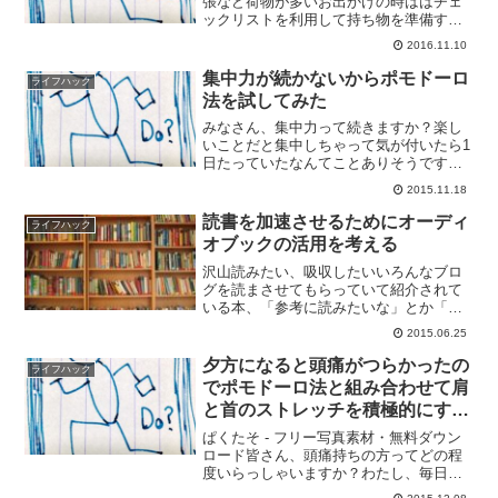
張など荷物が多いお出かけの時ははチェ
ックリストを利用して持ち物を準備する
ようにしております。チェックリストを
2016.11.10
作って確認していかないと忘れちゃうん
ですよね。今回はこのあたりをまとめて
集中力が続かないからポモドーロ
ライフハック
みます。財布を忘れたため...
法を試してみた
みなさん、集中力って続きますか？楽し
いことだと集中しちゃって気が付いたら1
日たっていたなんてことありそうですけ
ど、仕事だとどうでしょう？集中力が途
2015.11.18
切れちゃって気が付いたらWebで遊んで
いたってことあったりして。最近、私、
読書を加速させるためにオーディ
ライフハック
仕事が立て込んでいる...
オブックの活用を考える
沢山読みたい、吸収したいいろんなブロ
グを読まさせてもらっていて紹介されて
いる本、「参考に読みたいな」とか「気
になるな」とか、どんどん読んで吸収し
2015.06.25
たい本が増えていくのですが読めない！
本を大量に買う資金がないという話もあ
夕方になると頭痛がつらかったの
ライフハック
りますが、それよりも気...
でポモドーロ法と組み合わせて肩
と首のストレッチを積極的にする
ようにした
ぱくたそ - フリー写真素材・無料ダウン
ロード皆さん、頭痛持ちの方ってどの程
度いらっしゃいますか？わたし、毎日夕
方になると頭痛で苦しんでいまして。朝