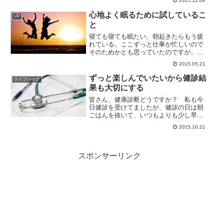
2015.12.08
は大丈夫なんですけど夕方になると頭痛
が痛い。ひどいとそのまま寝込んでしま
心地よく眠るために試しているこ
UP
うんですよ。夕方にな...
と
寝ても寝ても眠たい、朝起きたらもう疲
れている。ここずっと仕事が忙しいので
そのためかとも思っていたのですが、忙
しいが理由で健康を損なってしまっては
2015.05.21
もったいない！持続的に健康でいるため
にまずは睡眠の質にこだわり、UPの計測
ずっと楽しんでいたいから健診結
ライフハック
結果を見ながらこの1か...
果も大切にする
皆さん、健康診断どうですか？ 私も今
日健診を受けてましたが、健診の日は朝
ごはんを抜いて、いつもよりも少し早い
列車で出勤する必要があって、いつもの
2015.10.21
生活リズムが崩れる！おなかすいた！っ
て感じで、あまり健診はうれしいものじ
ゃないのですね。やっつけ...
スポンサーリンク