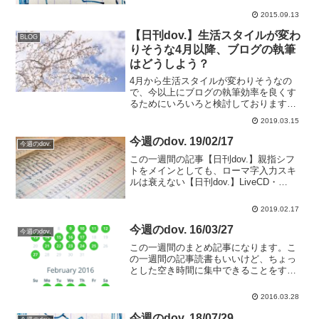
の記事については日本能率協会マネジメ
2015.09.13
ントセンター様からリツイートいただき
ました。アドレス帳の新...
【日刊dov.】生活スタイルが変わ
BLOG
りそうな4月以降、ブログの執筆
はどうしよう？
4月から生活スタイルが変わりそうなの
で、今以上にブログの執筆効率を良くす
るためにいろいろと検討しております。
執筆効率を良くするアイテムの1つに上が
2019.03.15
ったのが最近流行っている音声入力、今
までも何度か使っていたのですがこれを
今週のdov. 19/02/17
今週のdov.
本格的に使用するにはど...
この一週間の記事【日刊dov.】親指シフ
トをメインとしても、ローマ字入力スキ
ルは衰えない【日刊dov.】LiveCD・
LiveUSBのLinuxはひとつもっておくとい
いかも【日刊dov.】オーディオブック代
2019.02.17
わりにKindleの読み上げ機能は...
今週のdov. 16/03/27
今週のdov.
この一週間のまとめ記事になります。こ
の一週間の記事読書もいいけど、ちょっ
とした空き時間に集中できることをする
っていいかもしれない。集中できる時間
を持つのっていいですよね。これをきっ
2016.03.28
かけに職場のノートにもちょっとした休
憩時間に絵を書くようにな...
今週のdov. 18/07/29