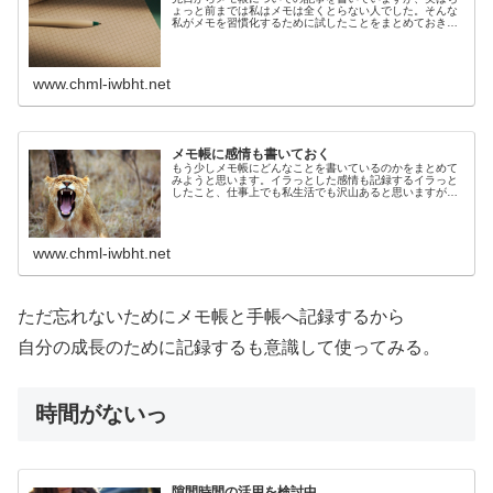
ょっと前までは私はメモは全くとらない人でした。そんな
私がメモを習慣化するために試したことをまとめておきま
す。常にメモ帳やメモ用紙とペンが手の届くところに置い
ておくまずは準備としてメモ帳・用...
www.chml-iwbht.net
メモ帳に感情も書いておく
もう少しメモ帳にどんなことを書いているのかをまとめて
みようと思います。イラっとした感情も記録するイラっと
したこと、仕事上でも私生活でも沢山あると思いますが私
はなるべく感情についてもメモするようにしています。イ
ラっとしたこはなるべくなら早く忘...
www.chml-iwbht.net
ただ忘れないためにメモ帳と手帳へ記録するから
自分の成長のために記録するも意識して使ってみる。
時間がないっ
隙間時間の活用を検討中