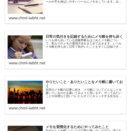
ールや手を伸ばしやすいツールにメモをしています。出勤
時や外出時は測量野帳、PC作業中はデスクトップのテキス
トファイルや机の上のメモ用紙、i...
www.chml-iwbht.net
日常の気付きを記録するためにメモ帳を持ち歩く
いつも持ち歩いている測量野帳をはじめとメモ帳につい
て、私なりのメモの運用方法をまとめておきます。いつも
メモ帳を持ち歩く日常で気付いたことをすぐに記録できる
ようにノート・メモ帳をいつも持ち歩いています。思いつ
いた時に記録しておかないと忘れてし...
www.chml-iwbht.net
やりたいこと・ありたいことをメモ帳に書いてお
く
先回のメモ帳の記事に続き、メモ帳についてどんなことを
書いているのかを書いてみようと思います。やってみたい
ことや目標など思いついたらすぐにキャッチする生活をし
ていて、仕事をしていて、「○○に行ってみたいなぁ」とか
「○○みたいになりたいなぁ」と...
www.chml-iwbht.net
メモを習慣化するためにやってみたこと
先日からメモ帳についての記事を書いていますが、実はち