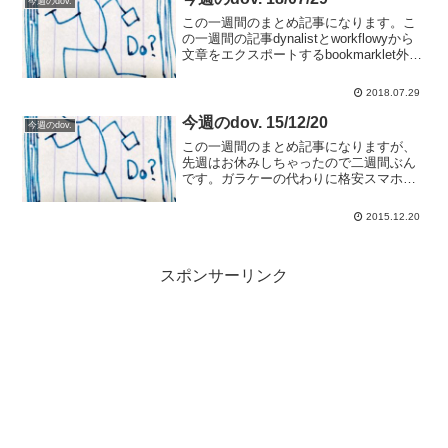
今週のdov.
この一週間のまとめ記事になります。こ
の一週間の記事dynalistとworkflowyから
文章をエクスポートするbookmarklet外で
もタブレットを使いたくてモバイルwifiル
ーターを買いました今週読んだ本"地頭力
2018.07.29
を鍛える(kobo)"...
今週のdov. 15/12/20
今週のdov.
この一週間のまとめ記事になりますが、
先週はお休みしちゃったので二週間ぶん
です。ガラケーの代わりに格安スマホを
選んでみるガラケーだと縛りがあるだけ
でスマホのように割引があるわけじゃな
2015.12.20
くて。メリット少ないんですよね。格安
スマホとMVNOのがいい...
スポンサーリンク