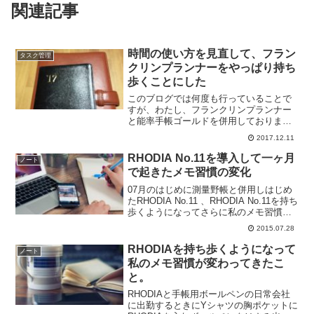
関連記事
時間の使い方を見直して、フラン
タスク管理
クリンプランナーをやっぱり持ち
歩くことにした
このブログでは何度も行っていることで
すが、わたし、フランクリンプランナー
と能率手帳ゴールドを併用しておりま
す。フランクリンプランナーでタスクの
2017.12.11
計画と管理をして、能率手帳ゴールドは
ライフログを書いております。わたしが
RHODIA No.11を導入して一ヶ月
ノート
使用しているフランクリンプ...
で起きたメモ習慣の変化
07月のはじめに測量野帳と併用しはじめ
たRHODIA No.11 、RHODIA No.11を持ち
歩くようになってさらに私のメモ習慣が
変化してきました。先回の記事からどう
2015.07.28
変わってきたのかをまとめておきます。
小さな外出はRHODIAだけですま...
RHODIAを持ち歩くようになって
ノート
私のメモ習慣が変わってきたこ
と。
RHODIAと手帳用ボールペンの日常会社
に出勤するときにYシャツの胸ポケットに