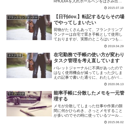
RHODIAを入れボールペンをはさみ出発
します。会社につくまでは主に測量野帳
2015.07.19
でメモやアイディアを書き留めているの
でまだRHODIAの出番はないです。会社
【日刊dov.】転記するならその場
フランクリンプランナー
についてか...
でやってしまいたい
荷物がたくさんあって、フランクリンプ
ランナーは自宅で置き手帳として使用し
ておりますが、実際のところはいつも持
ち歩いていたいのです。手帳が好きだか
2019.04.29
らとか趣味嗜好の話ではなくて効率の上
で。今回はこのあたりをまとめてみま
在宅勤務で手帳の使い方が変わり
タスク管理
す。その場で書いて、さらに...
タスク管理を考え直しています
バレットジャーナルに不満があったので
はなく使用機会が減ってしまった少しま
えの記事で書いた通りに、わたしがバレ
ットジャーナルを使う用途はメインのタ
2020.06.13
スク・スケジュール管理ではなくて、移
動中にさくっと確認するために使用する
能率手帳に分散したメモを一元管
ライフハック
ということ。そのためにメ...
理する
メモが分散してしまった仕事や作業の隙
間に何かひらめき、さっとメモすること
が多いのでその時に使っているツールや
手を伸ばしやすいツールにメモをしてい
2015.06.02
ます。出勤時や外出時は測量野帳、PC作
業中はデスクトップのテキストファイル