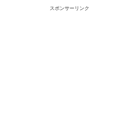
や机の上のメモ用紙、i...
スポンサーリンク