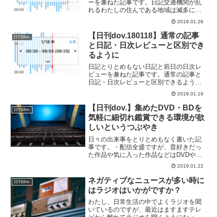
ーを兼ねた記事です。日記交通機関が乱
れるわたしの住んである地域は滅多に雪
は降りませんので、昨日からの雪はこた
2018.01.26
えております。列車は止まってしまう
し、幹線道路はずっと渋滞です。こんな
【日刊dov.180118】通常の記事
日刊dov.
時は通常出勤を諦めてのんび...
と日記・日次レビューと区別でき
るように
日記とりとめもない日記と前日の日次レ
ビューを兼ねた記事です。通常の記事と
日記・日次レビューと区別できるように1
月から別館で書いていた日記をこちらの
2018.01.19
本館に持ってきて、同時に日次レビュー
も合わせて記事として書いております
【日刊dov.】集めたDVD・BDを
日刊dov.
が、一覧表示したときに日...
気軽に細切れ鑑賞できる環境が欲
しいというつぶやき
日々の出来事をとりとめもなく書いた記
事です。・配信全盛ですが、昔好きだっ
た作品や気に入った作品などはDVDやBD
を購入しております。物理メディアがあ
2019.01.22
ればいつでも好きな時間に見ることがで
きると思いまして、ついつい買い集めて
ネガティブなニュースが多い時に
日刊dov.
しまう。最近もドサッ...
はラジオはいかがですか？
わたし、日常生活の中でよくラジオを聞
いているのですが、最近はますますテレ