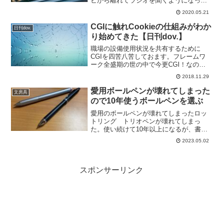
ビから離れてラジオを聞くようになって
きました。今回はこのあたりをまとめて
2020.05.21
みます。ネガティブなニースが多いとき
はテレビを見続けているのがつらいもと
CGIに触れCookieの仕組みがわか
日刊dov.
もと、テレビはあまり見る...
り始めてきた【日刊dov.】
職場の設備使用状況を共有するために
CGIを四苦八苦しておます。フレームワ
ーク全盛期の世の中で今更CGI！なので
すが、先日また学びがありました。それ
2018.11.29
はCookieの扱いについて。今までは使用
しているだけなので、Cookieは気がつけ
愛用ボールペンが壊れてしまった
文房具
ば保存され...
ので10年使うボールペンを選ぶ
愛用のボールペンが壊れてしまったロッ
トリング トリオペンが壊れてしまっ
た。使い続けて10年以上になるが、書い
ていると筆圧がそれほど強くなくてもペ
2023.05.02
ン先が引っ込んでしまうようになった。
だましだまし使っていたけど、普通に書
いているだけでもペン先が...
スポンサーリンク