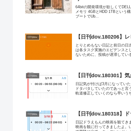
64bitの開発環境が欲しくてDEL
メモリ 4GBとHDD 1TBとい
ブートでUb...
【日刊dov.180206
日刊dov.
とりとめもない日記と前日の日次
は各タスク実施のエビデンスとし
ないために、投稿が遅滞している
【日刊dov.18030
日刊dov.
日記気が付けば3月になってい
ドタバタしていたのであっと言
軌道修正していくのなら早いうち
【日刊dov.18031
日刊dov.
日記ドラえもんの映画を観てき
映画を観に行ってきましたよ。