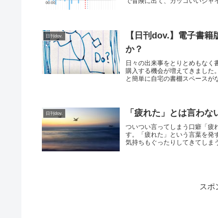
で冒険に出て、カッコいいジャイ
【日刊dov.】電子書
日刊dov.
か？
日々の出来事をとりとめもなく
購入する機会が増えてきました
と簡単に自宅の書棚スペースがな
「疲れた」とは言わな
日刊dov.
ついつい言ってしまう口癖「疲
す。「疲れた」という言葉を発
気持ちもぐったりしてきてしまう
スポ