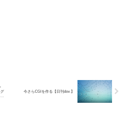
ー
ログ
今さらCGIを作る【日刊dov.】
いる