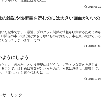
アンがいて、最後にはみんな...
2018.03.19
籍版の雑誌や技術書を読むのには大きい画面がいいの
書いた記事です。・最近、プログラム関係の情報を収集するために本を
。IT関係の本って紙面が大きく厚いものがおおく、本を買い続けている
くなってしまいます。その...
2018.05.05
いようにしよう
れた」。「疲れた」という表現にはどうもネガティブな響きを感じま
することで、はじめは言葉だけだったのが、次第に感情にも影響して、
。「疲れた」と言う代わりに「...
2018.12.08
ンサーリンク