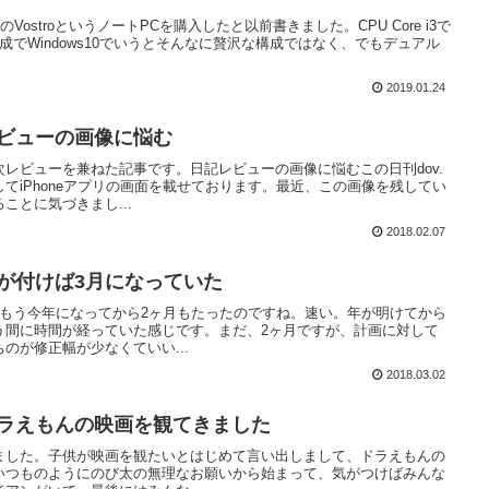
LのVostroというノートPCを購入したと以前書きました。CPU Core i3で
う構成でWindows10でいうとそんなに贅沢な構成ではなく、でもデュアル
2019.01.24
】レビューの画像に悩む
レビューを兼ねた記事です。日記レビューの画像に悩むこの日刊dov.
てiPhoneアプリの画面を載せております。最近、この画像を残してい
ことに気づきまし...
2018.02.07
1】気が付けば3月になっていた
たもう今年になってから2ヶ月もたったのですね。速い。年が明けてから
う間に時間が経っていた感じです。まだ、2ヶ月ですが、計画に対して
のが修正幅が少なくていい...
2018.03.02
8】ドラえもんの映画を観てきました
ました。子供が映画を観たいとはじめて言い出しまして、ドラえもんの
いつものようにのび太の無理なお願いから始まって、気がつけばみんな