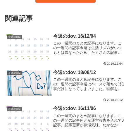
関連記事
今週のdov. 16/12/04
今週のdov.
この一週間のまとめ記事になります。こ
の一週間の記事今週は生活リズムがいつ
もとは異なったため、たくさんの記事が
書けました。このリズムを来週以降も継
続できたらいいのだけどちょっと難しい
2016.12.04
かな。UP3が完全に壊れて歩数量計に戻
る独自ドメインのメール...
今週のdov. 18/08/12
今週のdov.
この一週間のまとめ記事になります。こ
の一週間の記事今週はペースが落ちて1記
事だけになってしまいました。理解を深
めるために汚く本を読んでみる練習する
今週読んだ本"難しいことはわかりません
2018.08.12
が、お金の増やし方を教えてください！
(kindle)"貯...
今週のdov. 16/11/06
今週のdov.
この一週間のまとめ記事になります。こ
の一週間の記事何とか運営報告を入れて3
記事。記事更新が停滞気味、なかなか起
動に乗れないです。気が付いたら落ち着