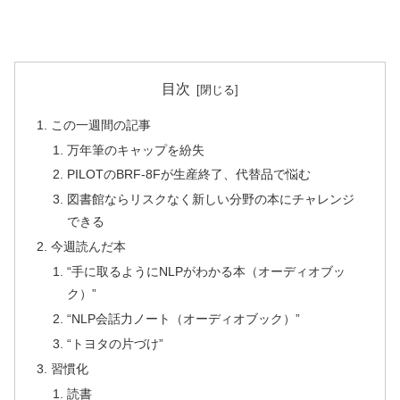
目次
この一週間の記事
万年筆のキャップを紛失
PILOTのBRF-8Fが生産終了、代替品で悩む
図書館ならリスクなく新しい分野の本にチャレンジ
できる
今週読んだ本
“手に取るようにNLPがわかる本（オーディオブッ
ク）”
“NLP会話力ノート（オーディオブック）”
“トヨタの片づけ”
習慣化
読書