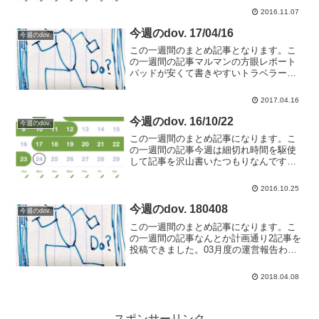
いていたEvernoteとOneNoteの使い分け
2016.11.07
10月度運営報告通勤用に3wayバッグを使
い...
今週のdov. 17/04/16
今週のdov.
この一週間のまとめ記事となります。こ
の一週間の記事マルマンの方眼レポート
パッドが安くて書きやすいトラベラーズ
ノートで実施するわたし流のメモ術物理
メディアは心配！ デジタル写真はクラ
2017.04.16
ウドにも保存しよう今週読んだ本“旅ノー
ト・散歩ノートのつくり...
今週のdov. 16/10/22
今週のdov.
この一週間のまとめ記事になります。こ
の一週間の記事今週は細切れ時間を駆使
して記事を沢山書いたつもりなんですけ
ど、結果としては3記事とそれほど多くな
い結果。ネタを考え記事にするサイクル
2016.10.25
をもっと効率化していきたい。
TaskChuteがないと次に...
今週のdov. 180408
今週のdov.
この一週間のまとめ記事になります。こ
の一週間の記事なんとか計画通り2記事を
投稿できました。03月度の運営報告わた
しが感じるNHKラジオ英語学習のメリッ
ト今週読んだ本"イノベーションのジレン
2018.04.08
マ"ビジネス本を読んでいると何度かこの
本の名前を聞き...
スポンサーリンク