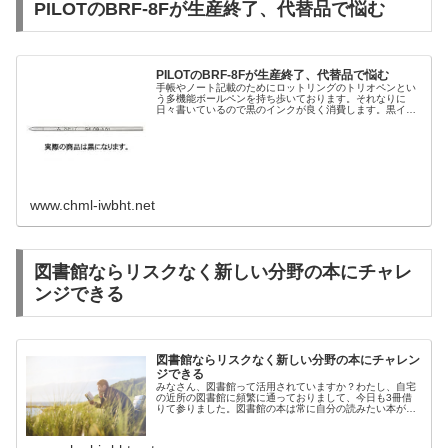
PILOTのBRF-8Fが生産終了、代替品で悩む
PILOTのBRF-8Fが生産終了、代替品で悩む
手帳やノート記載のためにロットリングのトリオペンとい
う多機能ボールペンを持ち歩いております。それなりに
日々書いているので黒のインクが良く消費します。黒イン
クは純正リフィルを使用するのが一番確実なんでしょうけ
ど純正品は国産品と比べて高いし近所...
www.chml-iwbht.net
図書館ならリスクなく新しい分野の本にチャレ
ンジできる
図書館ならリスクなく新しい分野の本にチャレン
ジできる
みなさん、図書館って活用されていますか？わたし、自宅
の近所の図書館に頻繁に通っておりまして、今日も3冊借
りて参りました。図書館の本は常に自分の読みたい本があ
るわけではないですけど、視野を広げると自分がいままで
読んだことがない本もあるわけで。...