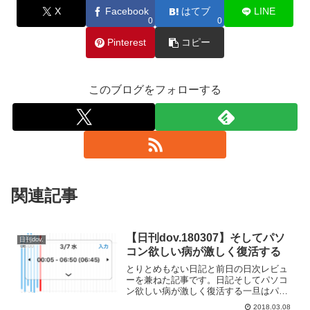
X
Facebook
はてブ
LINE
0
0
Pinterest
コピー
このブログをフォローする
関連記事
【日刊dov.180307】そしてパソ
日刊dov.
コン欲しい病が激しく復活する
とりとめもない日記と前日の日次レビュ
ーを兼ねた記事です。日記そしてパソコ
ン欲しい病が激しく復活する一旦はパソ
コン欲しい病が収まったのですけど激し
2018.03.08