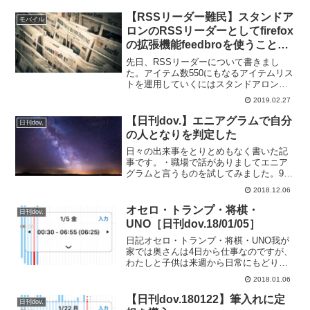
く復活してしまいました。その原因は
64bit問題。32bit版はいつまで使用できる
【RSSリーダー難民】スタンドア
モバイル
のだろうかと考...
ロンのRSSリーダーとしてfirefox
の拡張機能feedbroを使うことに
した
先日、RSSリーダーについて書きまし
た。アイテム数550にもなるアイテムリス
トを運用していくにはスタンドアロンし
かないと。iPhoneではsylfeedがあります
2019.02.27
のでそれを使い続けるとして問題はPCで
すね。スタンドアロンのRSSリーダーを
【日刊dov.】エニアグラムで自分
日刊dov.
P...
の人となりを判定した
日々の出来事をとりとめもなく書いた記
事です。・職場で話がありましてエニア
グラムと言うものを試してみました。90
問の質問に答えて自分の性格の傾向を知
2018.12.06
るというもの。ストレングスファインダ
ーはよく聞いていたのですけど、恥ずか
オセロ・トランプ・将棋・
日刊dov.
しながらエニアグラムは...
UNO［日刊dov.18/01/05］
日記オセロ・トランプ・将棋・UNO我が
家では奥さんは4日から仕事なのですが、
わたしと子供は来週から日常にもどりで
今日は休み。わたしの実家に二人で行っ
2018.01.06
てのんびりすることにしました。寒いの
で家の中でわたしの両親と子供とわたし
【日刊dov.180122】筆入れに定
日刊dov.
と遊ぶわけです。そこ...