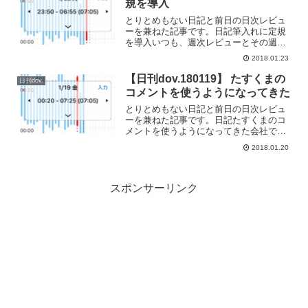
規を導入
とりとめもない日記と前日の日次レビュ
ーを兼ねた記事です。日記筆入れに定規
を導入いつも、週次レビューとその週の
タスクデザインは、会社で実施すること
2018.01.23
が多いです。会社のタスク状況の反映も
あわせて実施するので。フランクリンプ
【日刊dov.180119】 たすくまの
日刊dov.
ランナーのブランクページ...
コメントを使うようになってきた
とりとめもない日記と前日の日次レビュ
ーを兼ねた記事です。日記たすくまのコ
メントを使うようになってきた会社では
TackChute、会社外ではTaskuma（たす
2018.01.20
くま）を使用しております。ともにタス
クを一つ完了したときにはコメント入力
を求められ...
スポンサーリンク