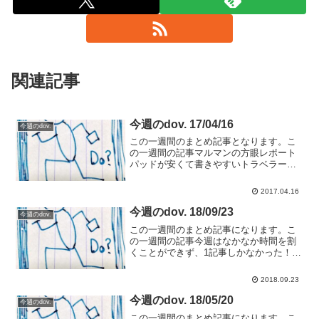
関連記事
今週のdov. 17/04/16
今週のdov.
この一週間のまとめ記事となります。こ
の一週間の記事マルマンの方眼レポート
パッドが安くて書きやすいトラベラーズ
ノートで実施するわたし流のメモ術物理
メディアは心配！ デジタル写真はクラ
2017.04.16
ウドにも保存しよう今週読んだ本“旅ノー
ト・散歩ノートのつくり...
今週のdov. 18/09/23
今週のdov.
この一週間のまとめ記事になります。こ
の一週間の記事今週はなかなか時間を割
くことができず、1記事しかなかった！会
社に本を置きっぱなしで昼休憩に読書す
るメリット今週読んだ本今週は読み終わ
2018.09.23
った本はありませんでした。読んでいる
のだけれども、どれも強...
今週のdov. 18/05/20
今週のdov.
この一週間のまとめ記事になります。こ