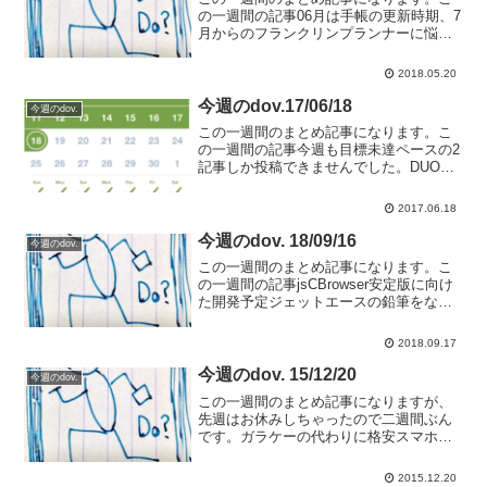
の一週間の記事06月は手帳の更新時期、7
月からのフランクリンプランナーに悩む
今週読んだ本"神さまとのおしゃべり（オ
ーディオブック）"復習のために再び聞き
2018.05.20
ました。世界は自分で作っているし、自
分が望み通りにな...
今週のdov.17/06/18
今週のdov.
この一週間のまとめ記事になります。こ
の一週間の記事今週も目標未達ペースの2
記事しか投稿できませんでした。DUO
3.0 ザ・カードを購入しました。これで外
出先でも単語学習ができる英語リーディ
2017.06.18
ング学習の習慣化 1週間経過今週読んだ
本効率が10...
今週のdov. 18/09/16
今週のdov.
この一週間のまとめ記事になります。こ
の一週間の記事jsCBrowser安定版に向け
た開発予定ジェットエースの鉛筆をなく
してしまった、手帳用ボールペンを使う
ことにしたよ。持ち歩きタブレットには
2018.09.17
カバーが欲しくなる、Fire HD8に純正カ
バーを...
今週のdov. 15/12/20
今週のdov.
この一週間のまとめ記事になりますが、
先週はお休みしちゃったので二週間ぶん
です。ガラケーの代わりに格安スマホを
選んでみるガラケーだと縛りがあるだけ
でスマホのように割引があるわけじゃな
2015.12.20