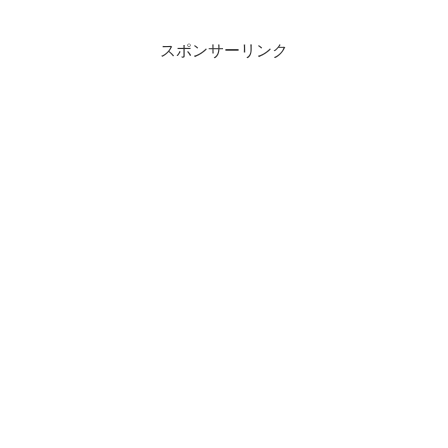
くて。メリット少ないんですよね。格安
スマホとMVNOのがいい...
スポンサーリンク