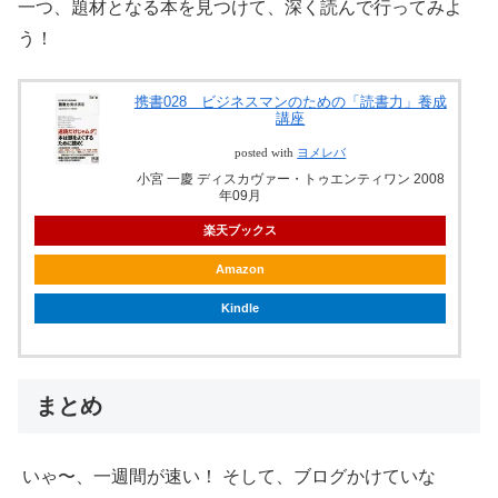
一つ、題材となる本を見つけて、深く読んで行ってみよ
う！
携書028 ビジネスマンのための「読書力」養成
講座
posted with
ヨメレバ
小宮 一慶 ディスカヴァー・トゥエンティワン 2008
年09月
楽天ブックス
Amazon
Kindle
まとめ
いゃ〜、一週間が速い！ そして、ブログかけていな