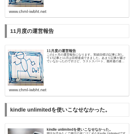
www.chml-iwbht.net
11月度の運営報告
11月度の運営報告
この1ヶ月の運営報告になります。実績目標15記事に対し
て17記事と11月は目標達成できました。あまり記事が書け
ていなかったのですけど、ラストスパート、最終週の連投
が効いたかな。このブログに訪れてくれる方は先月と同程
度なんですけど、記事の投稿...
www.chml-iwbht.net
kindle unlimitedを使いこなせなかった。
kindle unlimitedを使いこなせなかった。
雑誌を読みたくて検討の末にはじめたKindle Unlimitedです