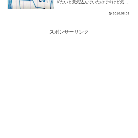
ぎたいと意気込んでいたのですけど気力
がつづかず。今月の記事数は21記事で落
ち着いてしまいました。フランクリンプ
2016.08.03
ランナーの目標設定について使いだして
数日目ですけどフランク...
スポンサーリンク