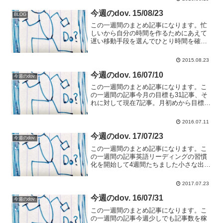
使するので休憩に遠くを見るようにした
ちょっとした空き時間...
今週のdov. 15/08/23
BLOG
この一週間のまとめ記事になります。忙
しいから自分の時間を作るためにあえて
遅い移動手段を選んでひとり時間を確保
する。列車の中、バスの中、ひとり作戦
会議する。FREETELのSimpleに注目SIM
2015.08.23
フリーのガラケーFREETELのSimple、...
今週のdov. 16/07/10
今週のdov.
この一週間のまとめ記事になります。こ
の一週間の記事今月の目標も31記事、そ
れに対して現在7記事。月初めから目標未
達ペースですね。取り返したいけどいけ
るのか！？mineoで運用している
2016.07.11
iPhone5cが最近不安定になってきたノー
トに書いている...
今週のdov. 17/07/23
今週のdov.
この一週間のまとめ記事になります。こ
の一週間の記事英語リーディングの習慣
化を開始して4週間たちました小さな出来
事も忘れたくないのでモレスキンには小
さな出来事も記録する能率手帳はログの
2017.07.23
手帳として持ち歩く わたしの能率手帳
の使い方 2017/0...
今週のdov. 16/07/31
今週のdov.
この一週間のまとめ記事になります。こ
の一週間の記事今週少しでも記事数を稼