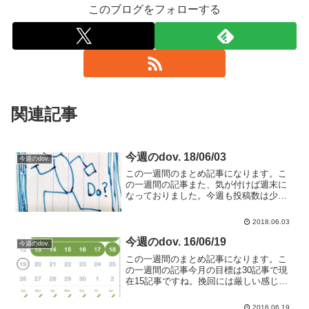
このブログをフォローする
関連記事
今週のdov. 18/06/03
今週のdov.
この一週間のまとめ記事になります。こ
の一週間の記事また、気が付けば週末に
なっておりました。今週も投稿数は少な
目です。【日刊dov.】お気に入りの環境
だと筆が進むという事実05月度の運営報
2018.06.03
告今週読んだ本先週はたくさん読めまし
たが今週は読み終っ...
今週のdov. 16/06/19
今週のdov.
この一週間のまとめ記事になります。こ
の一週間の記事今月の目標は30記事で現
在15記事ですね。挽回には厳しい感じに
なってきましたが、コツコツと記事を書
いていきますよ。デスクワークは目を酷
2016.06.19