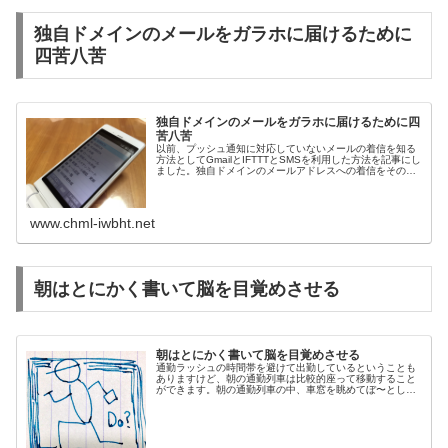
独自ドメインのメールをガラホに届けるために
四苦八苦
独自ドメインのメールをガラホに届けるために四
苦八苦
以前、プッシュ通知に対応していないメールの着信を知る
方法としてGmailとIFTTTとSMSを利用した方法を記事にし
ました。独自ドメインのメールアドレスへの着信をその方
法でガラホへ通知していたのですけど、どうも通知してく
れないことがある。し...
www.chml-iwbht.net
朝はとにかく書いて脳を目覚めさせる
朝はとにかく書いて脳を目覚めさせる
通勤ラッシュの時間帯を避けて出勤しているということも
ありますけど、朝の通勤列車は比較的座って移動すること
ができます。朝の通勤列車の中、車窓を眺めてぼ〜として
いるのもいい過ごし方だと思いますけど、わたしはずっと
考えてノートに書いて過ごしており...