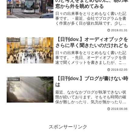
のと考えをまとめるのに、朝の車
窓から外を眺めてみる
日々の出来事をとりとめもなく書いた記
事です。・最近、会社でプログラムを書
く作業が多く目が疲れ気味です。少しで
も目の疲れを解消するために、出勤時は
2019.01.31
列車から車窓を眺めることにしました。
帰宅時は暗くなっていて遠景どころじゃ
【日刊dov.】オーディオブックを
日刊dov.
ないですから朝に。いつも...
さらに早く聞きたいのだけれども
日々の出来事をとりとめもなく書いた記
事です。・先日、オーディオブックを倍
速で聞くメリットを書きましたが、ここ
数日は倍速ではなくさらにはやい速度で
2019.02.05
聞くことを試しています。2倍ではなく
て、2.5倍ぐらいで聞く練習です。先日の
【日刊dov.】ブログが書けない時
日刊dov.
記事でも書きましたが...
は
最近、なかなかブログが執筆できない状
態が続いております。そもそも時間の確
保が難しかったり、気力が無かったり。
無理に書こうとしても文章がまとめられ
2019.06.06
ない。なんと書き始めても支離滅裂な文
章になっていたり、無理に書くことを諦
めました。ただ、何かブロ...
スポンサーリンク