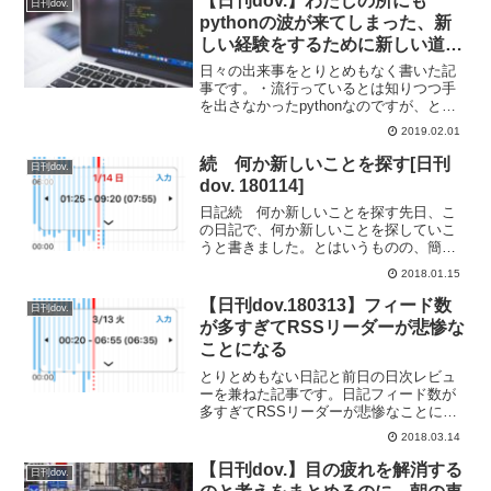
【日刊dov.】わたしの所にも
日刊dov.
pythonの波が来てしまった、新
しい経験をするために新しい道具
を手に入れよう
日々の出来事をとりとめもなく書いた記
事です。・流行っているとは知りつつ手
を出さなかったpythonなのですが、とう
とうわたしの所にもpythonの波が来てし
2019.02.01
まいました。業務で使用しているデータ
解析ツールの拡張スクリプトとして
続 何か新しいことを探す[日刊
日刊dov.
pythonが使...
dov. 180114]
日記続 何か新しいことを探す先日、こ
の日記で、何か新しいことを探していこ
うと書きました。とはいうものの、簡単
には新しいことなんて見つかりません。
2018.01.15
簡単に新しいことを見つけるのはと考え
てみたところ、今まで気になっていたア
【日刊dov.180313】フィード数
日刊dov.
プリを試していくことを思...
が多すぎてRSSリーダーが悲惨な
ことになる
とりとめもない日記と前日の日次レビュ
ーを兼ねた記事です。日記フィード数が
多すぎてRSSリーダーが悲惨なことにな
る皆さんのブログの更新情報を入手する
2018.03.14
ためにRSSリーダーを使用しておりま
す。PCではGoogleReaderからfeedlyを経
【日刊dov.】目の疲れを解消する
日刊dov.
て...