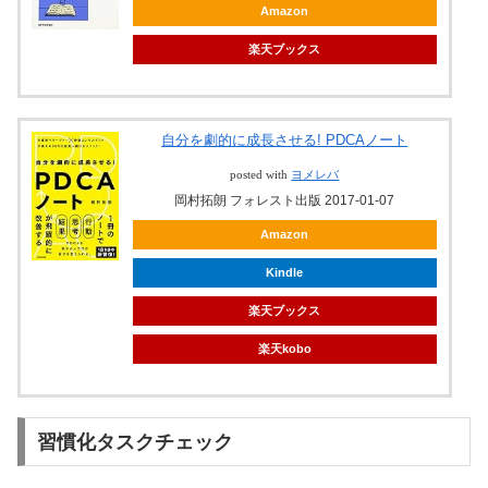
Amazon
楽天ブックス
自分を劇的に成長させる! PDCAノート
posted with
ヨメレバ
岡村拓朗 フォレスト出版 2017-01-07
Amazon
Kindle
楽天ブックス
楽天kobo
習慣化タスクチェック