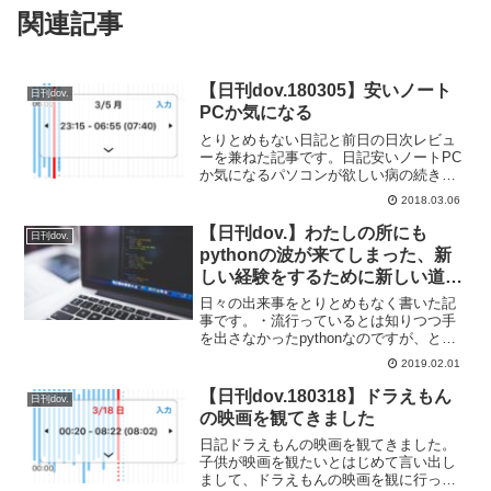
関連記事
【日刊dov.180305】安いノート
日刊dov.
PCか気になる
とりとめもない日記と前日の日次レビュ
ーを兼ねた記事です。日記安いノートPC
か気になるパソコンが欲しい病の続きで
す。以前からモバイル用のノートPCが欲
2018.03.06
しくておりました。HDDじゃなくeMMC
やSSDなどで起動中も気兼ねく持ち上げ
【日刊dov.】わたしの所にも
日刊dov.
ることができる...
pythonの波が来てしまった、新
しい経験をするために新しい道具
を手に入れよう
日々の出来事をとりとめもなく書いた記
事です。・流行っているとは知りつつ手
を出さなかったpythonなのですが、とう
とうわたしの所にもpythonの波が来てし
2019.02.01
まいました。業務で使用しているデータ
解析ツールの拡張スクリプトとして
【日刊dov.180318】ドラえもん
日刊dov.
pythonが使...
の映画を観てきました
日記ドラえもんの映画を観てきました。
子供が映画を観たいとはじめて言い出し
まして、ドラえもんの映画を観に行って