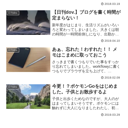
きましたよ。いつものようにのび太の無
2018.03.19
理なお願いから始まって、気がつけばみ
んなで冒険に出て、カッコいいジャイア
【日刊dov.】ブログを書く時間が
日刊dov.
ンがいて、最後にはみんな...
定まらない！
新年度がはじまり、生活リズムがいろい
ろと変わってしまいました。大きくは朝
の時間が一時間前倒しになり、出勤から
帰宅そして就寝時間までと全てが一時間
2019.04.10
前倒しになりました。一時間前倒しだけ
ならインパクトは大きくなく、自宅での
あぁ、忘れた！わすれた！！ メ
日刊dov.
時間の使い方も変えること...
モはこまめに取っておこう
さっきまで書くつもりでいた事をすっか
り忘れてしまいました。workflowyに書く
つもりでブラウザを立ち上げて、
workflowyが開く間に気になったことがあ
2019.02.09
って、それを調べはじめちゃったらしっ
かり書くつもりでいたことを忘れてしま
今更！？ポケモンGoをはじめま
日刊dov.
って。こん...
した。子供とお散歩するよ
子供と出歩くためなのですが、大人のが
はまってしまいそうです。ポケモンには
触れずに大人になりましたわたし、初代
ファミコン世代で当時のゲームはたくさ
2019.03.29
んやってきましたが、ゲームボーイの頃
にはgame熱は冷めてしまい、ポケモンを
触れずにいました。そ...