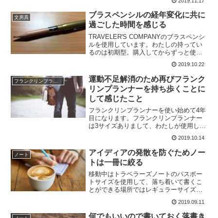
2019.11.17
能率手帳ゴールドを注文しました。ただ
の惰性？そうなんですよね。毎年名入り
ブラスペンシルの経年変化に共に
文房具
のゴールドを購入しているた...
過ごした時間を感じる
TRAVELER'S COMPANYのブラスペンシ
ルを使用しています。わたしの持ってい
るのは初期型。購入してからずっと使い
続けているわけでもなく一時期は使用し
2019.10.22
ないこともありましたが、書き味がよく
て手放すこともなく、今では主に読書時
運動不足解消のため再びフランク
フランクリンプランナー
に本にメモ...
リンプランナーを持ち歩くことに
して感じたこと
フランクリンプランナーを使い始めて4年
目になります。フランクリンプランナー
は3サイズありまして、わたしが使用して
いるのはバイブルサイズのシステム手帳
2019.10.14
と互換があるコンパクトサイズ。コンパ
クトといいながら男性の弁当箱ぐらいの
アイディアの発散を防ぐためノー
ノート
サイズがありまして、...
トは一冊に絞る
移動中はトラベラーズノートのパスポー
トサイズを使用して、落ち着いて書くこ
とができる場所ではレギュラーサイズを
使用しています。ところが、知的生産活
2019.09.11
動の復帰をしようとブログネタをトラベ
ラーズノートに書くようになって二つの
何でもいいので書いておく落書き