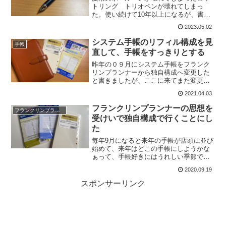
トリング トリオペンが壊れてしまっ
た。使い続けて10年以上になるが、書い
ていると筆圧がそれほど強くなくてもペ
2023.05.02
ン先が引っ込んでしまうようになった。
だましだまし使っていたけど、普通に書
システム手帳のリフィル構成を見
手帳
いているだけでもペン先が...
直して、手帳をすっきりとする
昨年の０９月にシステム手帳をフランク
リンプランナーから独自構成へ変更した
と書きましたが、ここに来てまた変更し
ました。リフィルと手帳の用途・形式が
2021.04.03
重複していて使わなくなる今までは月の
大雑把な予定をマンスリーリフィルで確
フランクリンプランナーの思想を
フランクリンプランナー
認して、週の細かい予定は...
受けいで独自構成で行くことにし
た
毎年9月になると来年の手帳が店頭に並び
始めて、来年はどこの手帳にしようかな
ぁって、手帳好きにはうれしい季節です
よね。その少し前の7月、わたしにとって
2020.09.19
毎年7月にというのはフランクリンプラン
ナー更新の時期なのですが、今年はちょ
スポンサーリンク
っと指向を変えまし...