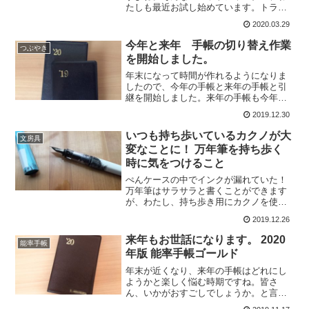
たしも最近お試し始めています。トラベ
ラーズノートをバレットジャーナルとし
2020.03.29
て使うバレットジャーナルはノート一冊
ではじめるものなのですが、私の場合は
今年と来年 手帳の切り替え作業
つぶやき
トラベラーズノートのパス...
を開始しました。
年末になって時間が作れるようになりま
したので、今年の手帳と来年の手帳と引
継を開始しました。来年の手帳も今年と
同じ能率手帳ゴールド。購入してから化
2019.12.30
粧箱に入れたままに保管していて、やっ
と出してきましたよ。こうやって比べる
いつも持ち歩いているカクノが大
文房具
と、一年使って、それなり...
変なことに！ 万年筆を持ち歩く
時に気をつけること
ぺんケースの中でインクが漏れていた！
万年筆はサラサラと書くことができます
が、わたし、持ち歩き用にカクノを使っ
ております。毎日、職場でフランクリン
2019.12.26
プランナーにその日のレビューを書いて
いるのですが、その時に使っています。
来年もお世話になります。 2020
能率手帳
ポールペンのような粘性の...
年版 能率手帳ゴールド
年末が近くなり、来年の手帳はどれにし
ようかと楽しく悩む時期ですね。皆さ
ん、いかがおすごしでしょうか。と言い
ながら、わたしの場合は今年も一目散に