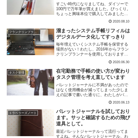
すごい時代になりましてね、ダイソーで
100円で万年筆が買えました。びっくり。
ちょっと興味本位で購入してみました。
外見はこんな感じ、普通のポップな感じ
2020.08.10
の万年筆ですね。わたしが訪ねた店頭で
一番在庫が多かったオレンジインクで
溜まったシステム手帳リフィルは
フランクリンプランナー
す。これって人気がなか...
デジタルデータ化してすっきり
毎年増えていくシステム手帳を保管する
場所がない！わたし、2016年からフラン
クリンプランナーを使用しております
が、少し困ったことがありまして。それ
2020.06.30
は、使用したフランクリンプランナーリ
フィルの保管をどうしたものかというこ
在宅勤務で手帳の使い方が変わり
タスク管理
と。わたしの使用してい...
タスク管理を考え直しています
バレットジャーナルに不満があったので
はなく使用機会が減ってしまった少しま
えの記事で書いた通りに、わたしがバレ
ットジャーナルを使う用途はメインのタ
2020.06.13
スク・スケジュール管理ではなくて、移
動中にさくっと確認するために使用する
バレットジャーナルを試しており
トラベラーズノート
ということ。そのためにメ...
ます。サッと確認するための飛び
道具として。
最近バレットジャーナルって流行ってま
すよね。そんなバレットジャーナル、わ