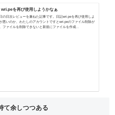
1】wri.peを再び使用しようかなぁ
の日次レビューを兼ねた記事です。日記wri.peを再び使用しよ
悪いのか、わたしのアカウントですとwri.peのファイル削除が
。ファイルを削除できないと新規にファイルを作成...
stを持て余しつつある