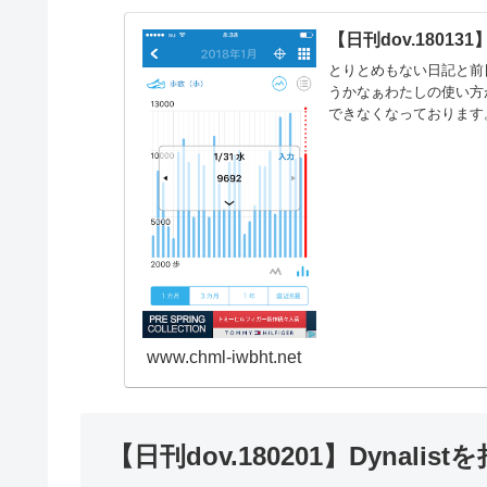
【日刊dov.18013
とりとめもない日記と前日
うかなぁわたしの使い方が
できなくなっております
www.chml-iwbht.net
【日刊dov.180201】Dynali