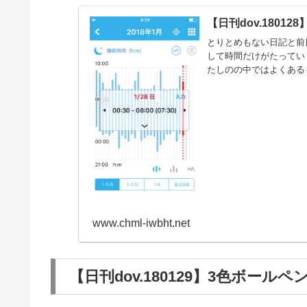
【日刊dov.1801
とりとめもない日記と前日
して時間だけがたっていく
たしのの中ではよくあるもっ
www.chml-iwbht.net
【日刊dov.180129】3色ボー