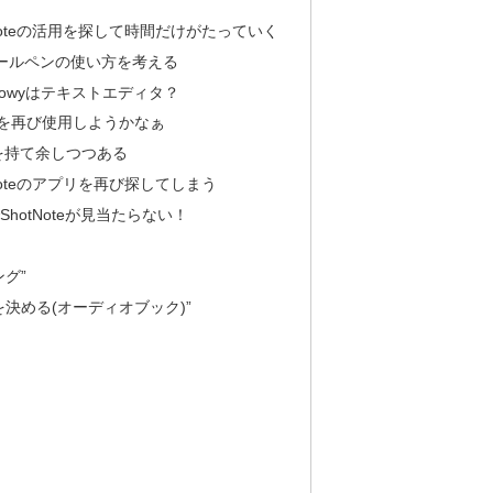
vernoteの活用を探して時間だけがたっていく
3色ボールペンの使い方を考える
rkflowyはテキストエディタ？
i.peを再び使用しようかなぁ
istを持て余しつつある
ernoteのアプリを再び探してしまう
でShotNoteが見当たらない！
グ”
決める(オーディオブック)”