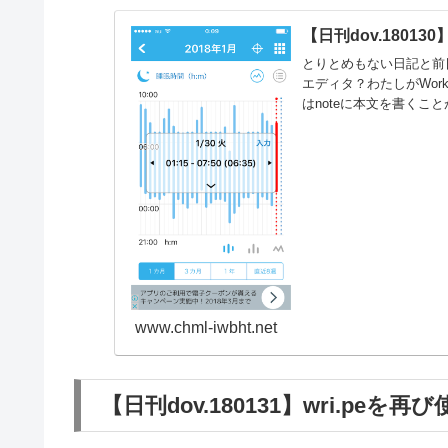
【日刊dov.18013
とりとめもない日記と前日
エディタ？わたしがWor
はnoteに本文を書くこ
www.chml-iwbht.net
【日刊dov.180131】wri.pe