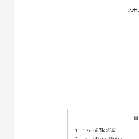
スポ
目
この一週間の記事
この一週間の日刊dov.