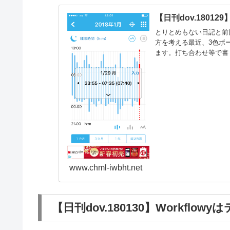
【日刊dov.1801
とりとめもない日記と前
方を考える最近、3色ボ
ます。打ち合わせ等で書
の...
www.chml-iwbht.net
【日刊dov.180130】Workflo